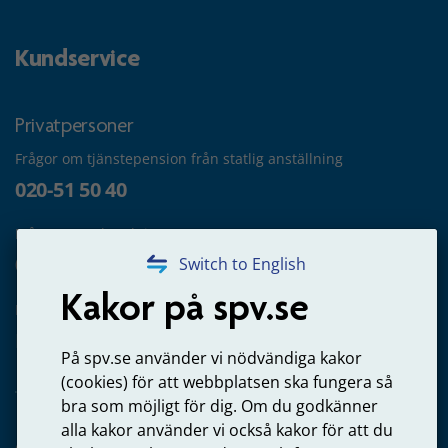
Kundservice
Privatpersoner
Frågor om tjänstepension från statlig anställning
020-51 50 40
Frågor om utbetalning
020-65 00 65
Switch to English
Kakor på spv.se
Kontakta oss
Privatperson – skicka mejl till oss
På spv.se använder vi nödvändiga kakor
(cookies) för att webbplatsen ska fungera så
bra som möjligt för dig. Om du godkänner
alla kakor använder vi också kakor för att du
Arbetsgivare