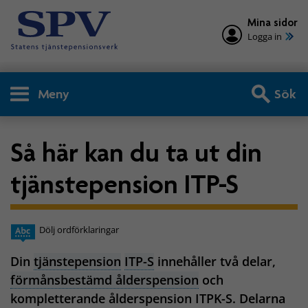
Mina sidor
Logga in
Meny
Sök
Så här kan du ta ut din
tjänstepension ITP-S
Dölj ordförklaringar
Din
tjänstepension
ITP-S
innehåller två delar,
förmånsbestämd ålderspension
och
kompletterande ålderspension ITPK-S. Delarna