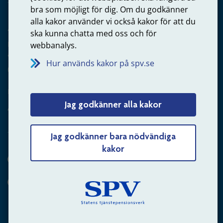
bra som möjligt för dig. Om du godkänner
alla kakor använder vi också kakor för att du
Arbetsgivare
ska kunna chatta med oss och för
Frågor om administration av tjänstepension från statlig
webbanalys.
anställning
Hur används kakor på spv.se
060-18 75 03
Kontakta oss
Jag godkänner alla kakor
Arbetsgivare – skicka mejl till oss
Jag godkänner bara nödvändiga
kakor
Hitta svaret på din fråga
Andra sätt att kontakta oss