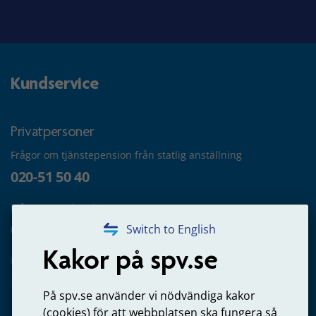
Kundservice
Privatpersoner
Frågor om tjänstepension från statlig anställning
020-51 50 40
Frågor om utbetalning
020-65 00 65
Switch to English
Kakor på spv.se
Kontakta oss
Privatperson – skicka mejl till oss
På spv.se använder vi nödvändiga kakor
(cookies) för att webbplatsen ska fungera så