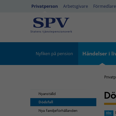
Privatperson
Arbetsgivare
Förmedlare
Händelser i li
Nyfiken på pension
Privat
Dö
Nyanställd
Dödsfall
Nya familjeförhållanden