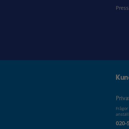
Press
Kun
Priv
Frågor
anstäl
020-