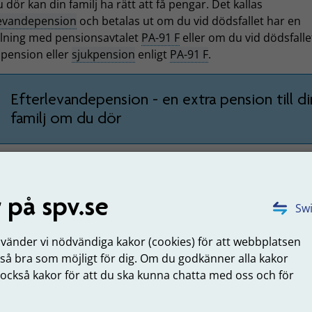
dör kan din familj ha rätt att få pengar. Det kallas
levandepension
och betalas ut om du vid dödsfallet har en
llning med pensionsavtalet
PA-91 F
eller om du vid dödsfalle
spension eller
sjukpension
enligt
PA-91 F
.
Efterlevandepension - en extra pension till di
familj om du dör
Kompletterande efterlevandepension – ingår
 på spv.se
om du har ett högt pensionsunderlag
Swi
nvänder vi nödvändiga kakor (cookies) för att webbplatsen
 så bra som möjligt för dig. Om du godkänner alla kakor
ina efterlevande kan söka ekonomiskt stöd om
 också kakor för att du ska kunna chatta med oss och för
e lever under svåra ekonomiska förhållanden
.
 du tidigare har varit statligt anställd och dina efterlevand