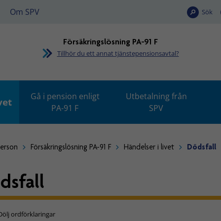
Om SPV
Sök
Försäkringslösning PA-91 F
Tillhör du ett annat tjänstepensionsavtal?
Gå i pension enligt
Utbetalning från
vet
PA-91 F
SPV
person
Försäkringslösning PA-91 F
Händelser i livet
Dödsfall
dsfall
Dölj ordförklaringar