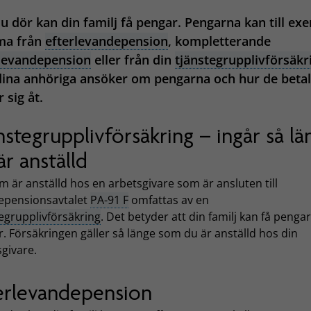
 dör kan din familj få pengar. Pengarna kan till ex
a från
efterlevandepension
, kompletterande
rlevandepension
eller från din
tjänstegrupplivförsäkr
ina anhöriga ansöker om pengarna och hur de betal
r sig åt.
nstegrupplivförsäkring – ingår så lä
är anställd
 är anställd hos en arbetsgivare som är ansluten till
tepensionsavtalet
PA-91 F
omfattas av en
egrupplivförsäkring
. Det betyder att din familj kan få penga
. Försäkringen gäller så länge som du är anställd hos din
givare.
erlevandepension