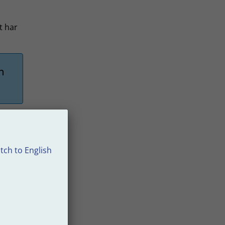
t har
n
tch to English
e