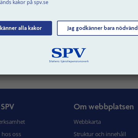
änds kakor på spv.se
ever under svåra ekonomiska förhållanden kan de ansöka o
onomiskt stöd från någon av de tre stiftelser som vi förvalt
Hur dina efterlevande ansöker om ekonomiskt stöd
känner alla kakor
Jag godkänner bara nödvänd
uppdaterad: 2023-08-17
Tyck till om sidans innehåll
 SPV
Om webbplatsen
erksamhet
Webbkarta
 hos oss
Struktur och innehåll