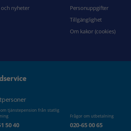
 och nyheter
Personuppgifter
Tillgänglighet
Om kakor (cookies)
dservice
atpersoner
 om tjänstepension från statlig
lning
Frågor om utbetalning
51 50 40
020-65 00 65