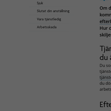
Sjuk
Om du
Slutat din anställning
komm
Vara tjänstledig
efte
Arbetsskada
Hur d
skilje
Tjä
du 
Du som
tjäns
tjänst
du dör
arbets
Eft