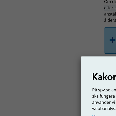
Om du 
efter
anstä
ålder
Kakor
På spv.se a
ska fungera
D
använder vi
d
webbanalys
Om