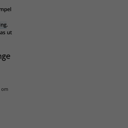
empel
ing
.
as ut
nge
r om