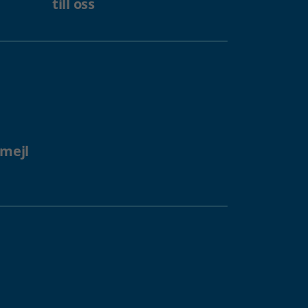
till oss
 mejl