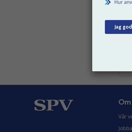
Hur anv
l
ek
Jag god
Senast 
Om
Vår v
Jobba