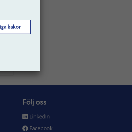
m
ar.
iga kakor
Följ oss
LinkedIn
Facebook