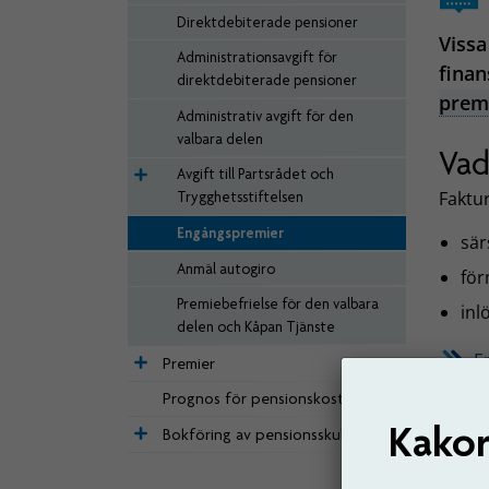
Direktdebiterade pensioner
Viss
Administrationsavgift för
finan
direktdebiterade pensioner
prem
Administrativ avgift för den
valbara delen
Vad
Avgift till Partsrådet och
Faktu
Trygghetsstiftelsen
Engångspremier
sär
Anmäl autogiro
för
Premiebefrielse för den valbara
inl
delen och Kåpan Tjänste
E
Premier
Prognos för pensionskostnad
Senast 
Kakor
Bokföring av pensionsskuld