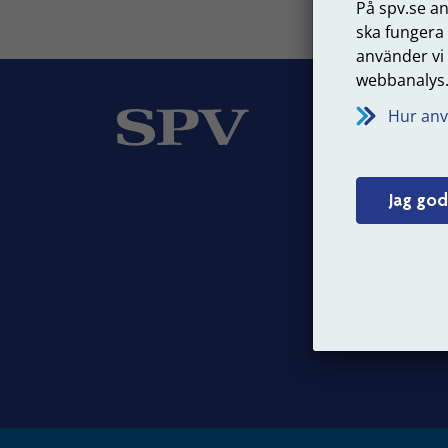
På spv.se a
ska fungera
använder vi
webbanalys
Om
Hur anv
Vår v
Jag god
Jobba
Press