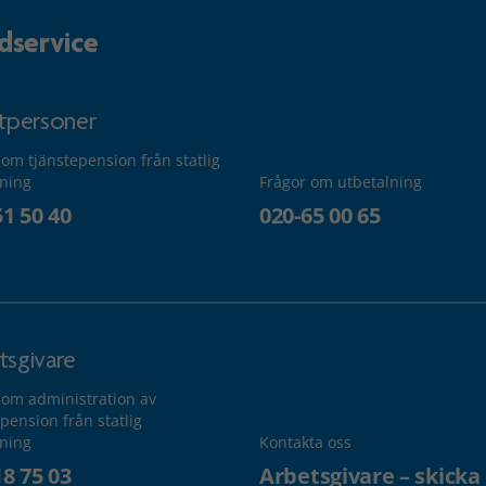
dservice
atpersoner
 om tjänstepension från statlig
lning
Frågor om utbetalning
51 50 40
020-65 00 65
tsgivare
 om administration av
pension från statlig
lning
Kontakta oss
18 75 03
Arbetsgivare – skicka