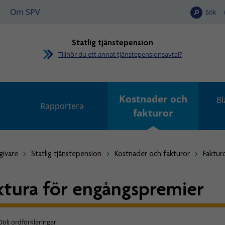
Om SPV
Sök
Statlig tjänstepension
Tillhör du ett annat tjänstepensionsavtal?
Kostnader och
Bl
Rapportera
fakturor
givare
Statlig tjänstepension
Kostnader och fakturor
Faktur
ktura för engångspremier
Dölj ordförklaringar