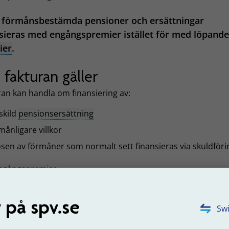
a förmånsbestämda pensioner och ersättningar
sieras med engångspremier istället för med löpande
ier
.
 fakturan gäller
ran kan handla om finansiering av:
skild
pensionsersättning
månligare villkor
ösen av förmåner som normalt sett finansieras via skuldföri
ngångspremier
uppdaterad: 2020-12-16
 på spv.se
Swi
Tyck till om sidans innehåll