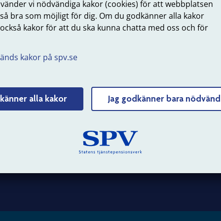
nvänder vi nödvändiga kakor (cookies) för att webbplatsen
 så bra som möjligt för dig. Om du godkänner alla kakor
 också kakor för att du ska kunna chatta med oss och för
.
 SPV
Om webbplatsen
änds kakor på spv.se
erksamhet
Webbkarta
känner alla kakor
Jag godkänner bara nödvänd
 hos oss
Struktur och innehåll
 och nyheter
Personuppgifter
Tillgänglighet
Om kakor (cookies)