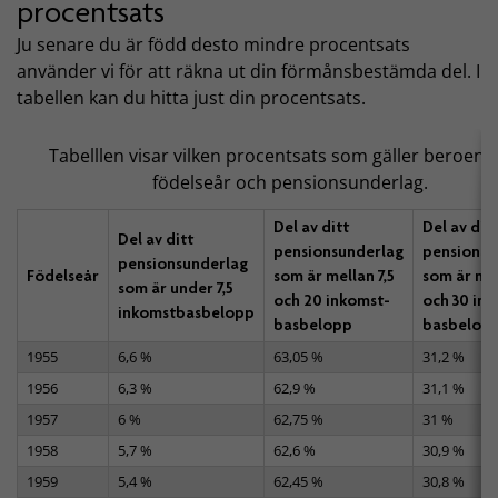
procentsats
Ju senare du är född desto mindre procentsats
använder vi för att räkna ut din förmånsbestämda del. I
tabellen kan du hitta just din procentsats.
Tabelllen visar vilken procentsats som gäller beroend
födelseår och pensionsunderlag.
Del av ditt
Del av ditt
Del av ditt
pensionsunderlag
pensionsu
pensionsunderlag
Födelseår
som är mellan 7,5
som är me
som är under 7,5
och 20 inkomst­
och 30 in
inkomstbasbelopp
basbelopp
basbelop
1955
6,6 %
63,05 %
31,2 %
1956
6,3 %
62,9 %
31,1 %
1957
6 %
62,75 %
31 %
1958
5,7 %
62,6 %
30,9 %
1959
5,4 %
62,45 %
30,8 %