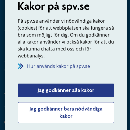
Kakor på spv.se
Kontakta oss
Privatperson – skicka mejl till oss
På spv.se använder vi nödvändiga kakor
(cookies) för att webbplatsen ska fungera så
bra som möjligt för dig. Om du godkänner
alla kakor använder vi också kakor för att du
Arbetsgivare
ska kunna chatta med oss och för
Frågor om administration av tjänstepension från statlig
webbanalys.
anställning
Hur används kakor på spv.se
060-18 75 03
Kontakta oss
Jag godkänner alla kakor
Arbetsgivare – skicka mejl till oss
Jag godkänner bara nödvändiga
kakor
Hitta svaret på din fråga