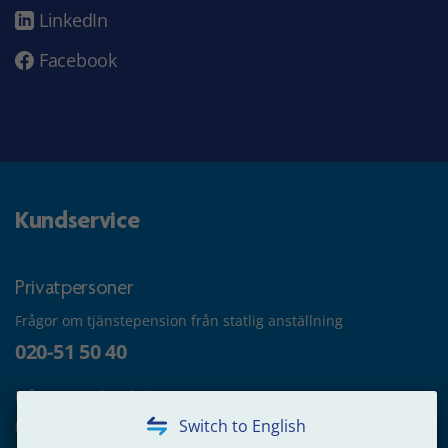
LinkedIn
Facebook
Kundservice
Privatpersoner
Frågor om tjänstepension från statlig anställning
020-51 50 40
Frågor om utbetalning
020-65 00 65
Switch to English