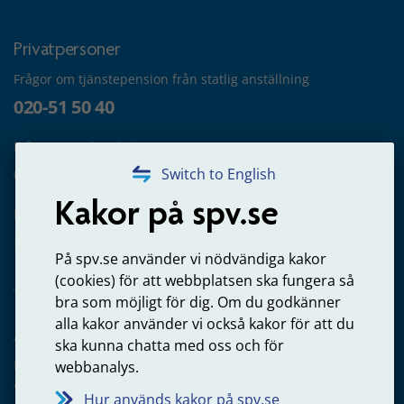
Privatpersoner
Frågor om tjänstepension från statlig anställning
020-51 50 40
Frågor om utbetalning
020-65 00 65
Switch to English
Kakor på spv.se
Kontakta oss
Privatperson – skicka mejl till oss
På spv.se använder vi nödvändiga kakor
(cookies) för att webbplatsen ska fungera så
bra som möjligt för dig. Om du godkänner
alla kakor använder vi också kakor för att du
Arbetsgivare
ska kunna chatta med oss och för
Frågor om administration av tjänstepension från statlig
webbanalys.
anställning
Hur används kakor på spv.se