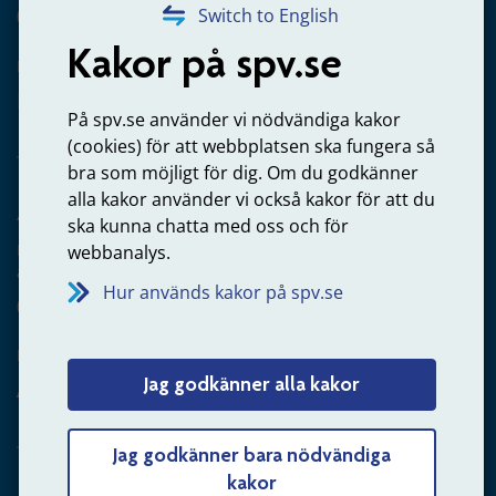
020-65 00 65
Switch to English
Kakor på spv.se
Kontakta oss
Privatperson – skicka mejl till oss
På spv.se använder vi nödvändiga kakor
(cookies) för att webbplatsen ska fungera så
bra som möjligt för dig. Om du godkänner
alla kakor använder vi också kakor för att du
Arbetsgivare
ska kunna chatta med oss och för
Frågor om administration av tjänstepension från statlig
webbanalys.
anställning
Hur används kakor på spv.se
060-18 75 03
Kontakta oss
Jag godkänner alla kakor
Arbetsgivare – skicka mejl till oss
Jag godkänner bara nödvändiga
kakor