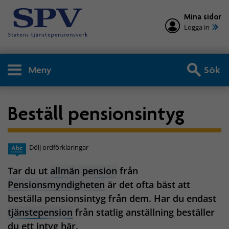
Mina sidor
Logga in
Meny
Sök
Beställ pensionsintyg
Dölj ordförklaringar
Tar du ut
allmän pension
från
Pensionsmyndigheten
är det ofta bäst att
beställa pensionsintyg från dem. Har du endast
tjänstepension
från statlig anställning beställer
du ett intyg här.