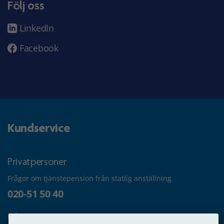
Följ oss
LinkedIn
Facebook
Kundservice
Privatpersoner
Frågor om tjänstepension från statlig anställning
020-51 50 40
Frågor om utbetalning