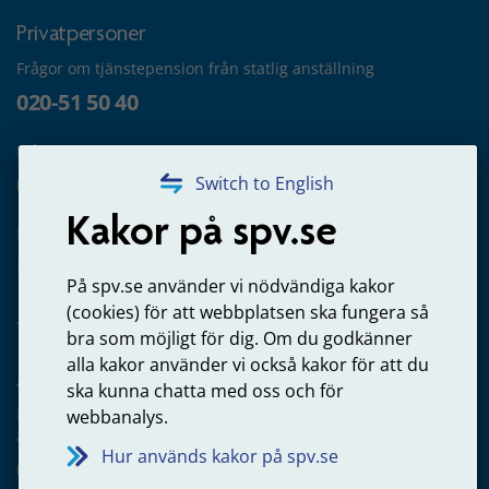
Privatpersoner
Frågor om tjänstepension från statlig anställning
020-51 50 40
Frågor om utbetalning
020-65 00 65
Switch to English
Kakor på spv.se
Kontakta oss
Privatperson – skicka mejl till oss
På spv.se använder vi nödvändiga kakor
(cookies) för att webbplatsen ska fungera så
bra som möjligt för dig. Om du godkänner
alla kakor använder vi också kakor för att du
Arbetsgivare
ska kunna chatta med oss och för
Frågor om administration av tjänstepension från statlig
webbanalys.
anställning
Hur används kakor på spv.se
060-18 75 03