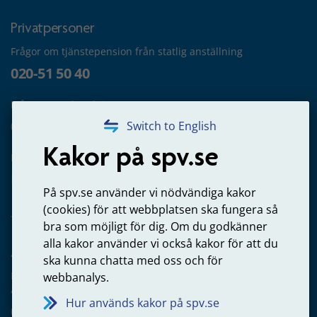
Privatpersoner
Frågor om tjänstepension från statlig anställning
020-51 50 40
Frågor om utbetalning
020-65 00 65
Switch to English
Kakor på spv.se
Kontakta oss
Privatperson – skicka mejl till oss
På spv.se använder vi nödvändiga kakor
(cookies) för att webbplatsen ska fungera så
bra som möjligt för dig. Om du godkänner
alla kakor använder vi också kakor för att du
Arbetsgivare
ska kunna chatta med oss och för
Frågor om administration av tjänstepension från statlig
webbanalys.
anställning
Hur används kakor på spv.se
060-18 75 03