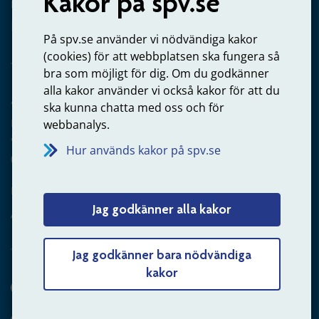
Kakor på spv.se
Kontakta oss
Privatperson – skicka mejl till oss
På spv.se använder vi nödvändiga kakor
(cookies) för att webbplatsen ska fungera så
bra som möjligt för dig. Om du godkänner
alla kakor använder vi också kakor för att du
Arbetsgivare
ska kunna chatta med oss och för
Frågor om administration av tjänstepension från statlig
webbanalys.
anställning
Hur används kakor på spv.se
060-18 75 03
Kontakta oss
Jag godkänner alla kakor
Arbetsgivare – skicka mejl till oss
Jag godkänner bara nödvändiga
kakor
Hitta svaret på din fråga