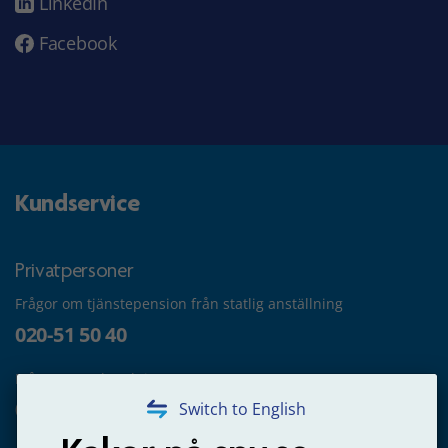
LinkedIn
Facebook
Kundservice
Privatpersoner
Frågor om tjänstepension från statlig anställning
020-51 50 40
Frågor om utbetalning
020-65 00 65
Switch to English