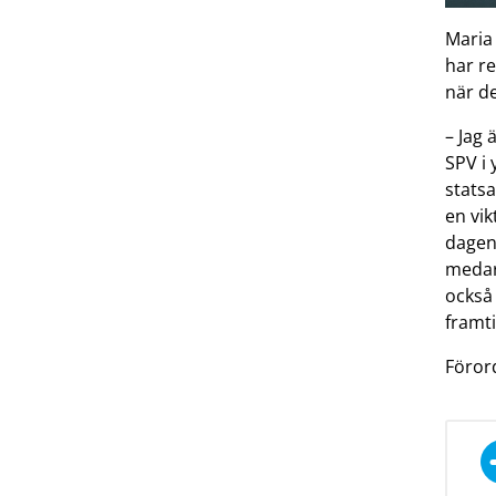
Maria
har r
när de
– Jag 
SPV i 
statsa
en vik
dagen 
medar
också 
framt
Förord