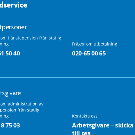
dservice
atpersoner
 om tjänstepension från statlig
lning
Frågor om utbetalning
51 50 40
020-65 00 65
tsgivare
 om administration av
pension från statlig
lning
Kontakta oss
18 75 03
Arbetsgivare – skicka
till oss