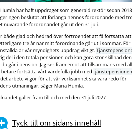
 Humla har haft uppdraget som generaldirektör sedan 2018
egeringen beslutat att förlänga hennes förordnande med tre
t nuvarande förordnandet går ut den 31 juli.
är både glad och hedrad över förtroendet att få fortsätta att
ytterligare tre år när mitt förordnande går ut i sommar. För 
nställda är vår myndighets uppdrag viktigt.
Tjänstepension
tig del i den totala pensionen och kan göra stor skillnad den
du går i pension. Jag ser fram emot att tillsammans med al
betare fortsätta vårt värdefulla jobb med
tjänstepensione
det arbete vi gör för att vår verksamhet ska vara redo för
idens utmaningar, säger Maria Humla.
nandet gäller fram till och med den 31 juli 2027.
Tyck till om sidans innehåll