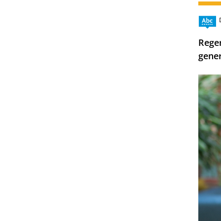
Rege
gener