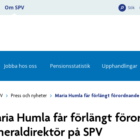
Om SPV
Sök
Jobba hos oss
Pensionsstatistik
Upphandlingar
PV
Press och nyheter
Maria Humla får förlängt förordnande
ria Humla får förlängt för
neraldirektör på SPV