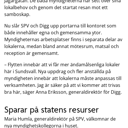
Jägargatan. De båda myndigheterna har sett över sina
lokalbehov och genom det startat resan mot ett
samboskap.
Nu slår SPV och Digg upp portarna till kontoret som
både innehåller egna och gemensamma ytor.
Myndigheternas arbetsplatser finns i separata delar av
lokalerna, medan bland annat mötesrum, matsal och
reception är gemensamt.
– Flytten innebär att vi får mer ändamålsenliga lokaler
här i Sundsvall. Nya uppdrag och fler anställda på
myndigheten innebär att lokalerna måste anpassas till
verksamheten. Jag är säker på att vi kommer att trivas
bra här, säger Anna Eriksson, generaldirektör för Digg.
Sparar på statens resurser
Maria Humla, generaldirektör på SPV, välkomnar de
nya myndighetskollegorna i huset.