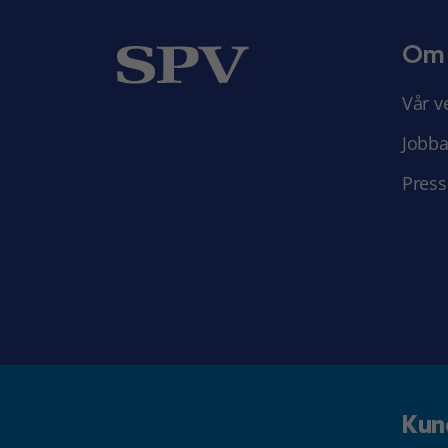
Om
Vår v
Jobba
Press
Kun