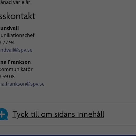
ånad varje år.
sskontakt
Lundvall
nikationschef
8 77 94
undvall@spv.se
ina Frankson
kommunikatör
8 69 08
ina.frankson@spv.se
Tyck till om sidans innehåll