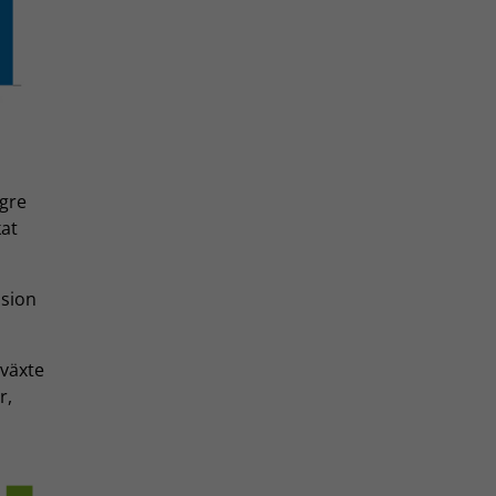
ögre
kat
nsion
 växte
r,