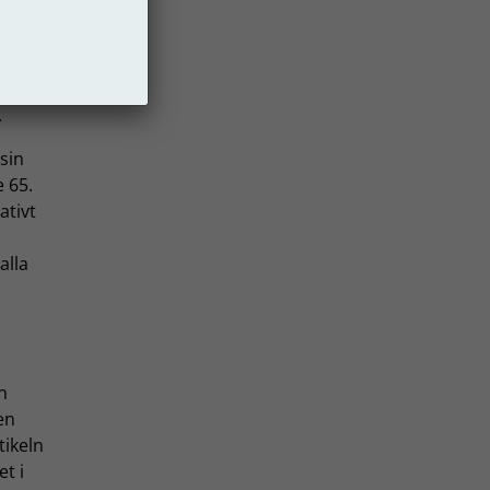
a
ya
.
sin
e 65.
ativt
alla
n
en
tikeln
t i