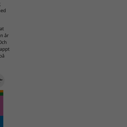
g
med
kat
en år
 Och
nappt
 på