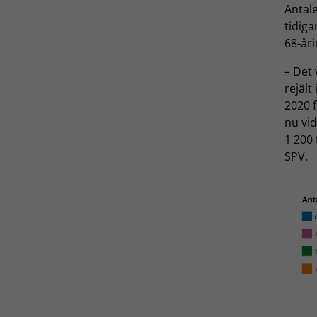
Antale
tidig
68-åri
– Det 
rejält
2020 f
nu vid
1 200 
SPV.