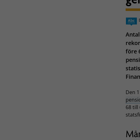
Antal
rekor
före 
pensi
stati
Fina
Den 1 
pensi
68 til
statsf
Mån