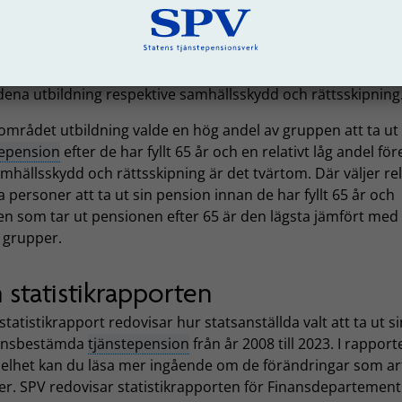
ka yrkesgrupper skiljer sig åt
darbetare väljer att ta ut sin pension skiljer sig mellan olik
amhetsområden inom staten. De största grupperna med n
onärer under 2023 fanns inom
ena utbildning respektive samhällsskydd och rättsskipning
området utbildning valde en hög andel av gruppen att ta ut 
tepension
efter de har fyllt 65 år och en relativt låg andel för
mhällsskydd och rättsskipning är det tvärtom. Där väljer rel
personer att ta ut sin pension innan de har fyllt 65 år och
n som tar ut pensionen efter 65 är den lägsta jämfört med 
 grupper.
statistikrapporten
statistikrapport redovisar hur statsanställda valt att ta ut si
ånsbestämda
tjänstepension
från år 2008 till 2023. I rapport
elhet kan du läsa mer ingående om de förändringar som ar
r. SPV redovisar statistikrapporten för Finansdepartemente