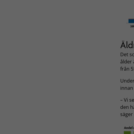
Äld
Det so
ålder 
från 5
Under 
innan 
– Vi s
den h
säger