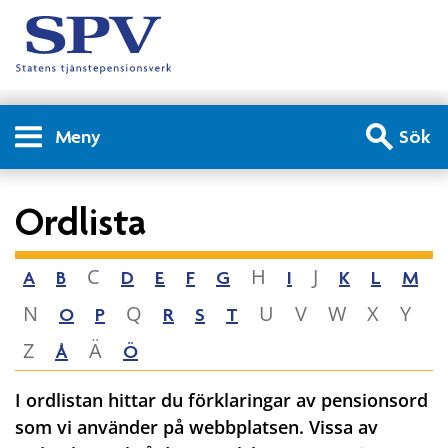
Meny
Sök
Ordlista
C
H
J
A
B
D
E
F
G
I
K
L
M
N
Q
U
V
W
X
Y
O
P
R
S
T
Z
Ä
Å
Ö
I ordlistan hittar du förklaringar av pensionsord
som vi använder på webbplatsen. Vissa av