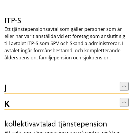
ITP-S
Ett tjänstepensionsavtal som gäller personer som är
eller har varit anställda vid ett företag som anslutit sig
till avtalet ITP-S som SPV och Skandia administrerar. I
avtalet ingår förmånsbestämd och kompletterande
ålderspension, familjepension och sjukpension.
J
Till
K
Till
kollektivavtalad tjänstepension
Ett avtal om tjänstepension som på central nivå har