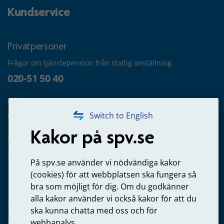
Kundservice
Privatpersoner
Frågor om tjänstepension från statlig anställning
020-51 50 40
Frågor om utbetalning
020-65 00 65
Switch to English
Kakor på spv.se
Kontakta oss
Privatperson – skicka mejl till oss
På spv.se använder vi nödvändiga kakor
(cookies) för att webbplatsen ska fungera så
bra som möjligt för dig. Om du godkänner
alla kakor använder vi också kakor för att du
Arbetsgivare
ska kunna chatta med oss och för
Frågor om administration av tjänstepension från statlig
webbanalys.