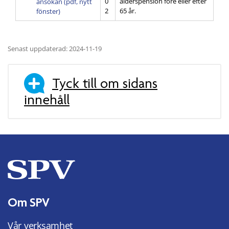
0
ålderspension före eller efter
ansökan (pdf, nytt
2
65 år.
fönster)
Senast uppdaterad: 2024-11-19
Tyck till om sidans
innehåll
Om SPV
Vår verksamhet