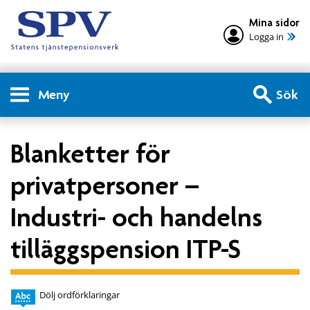
Mina sidor
Logga in
Meny
Sök
Blanketter för
privatpersoner –
Industri- och handelns
tilläggspension ITP-S
Dölj ordförklaringar