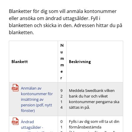
Blanketter för dig som vill anmäla kontonummer
eller ansöka om ändrad uttagsålder. Fyll i
blanketten och skicka in den. Adressen hittar du på
blanketten.
N
u
m
Blankett
Beskrivning
m
e
r
Anmälan av
9
Meddela Swedbank vilken
kontonummer för
2
bank du har och vilket
insättning av
1
kontonummer pengarna ska
pension (pdf, nytt
4
sättas in på.
fönster)
0
Fylls i av dig som vill ta ut din
Ändrad
1
förmånsbestämda
uttagsålder -