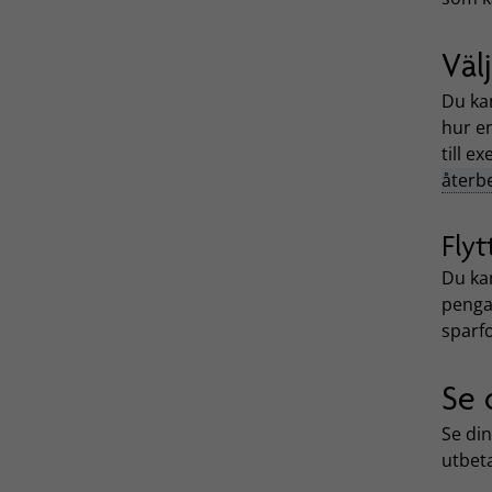
Väl
Du kan
hur en
till e
återb
Flyt
Du kan
penga
spar
Se 
Se di
utbeta