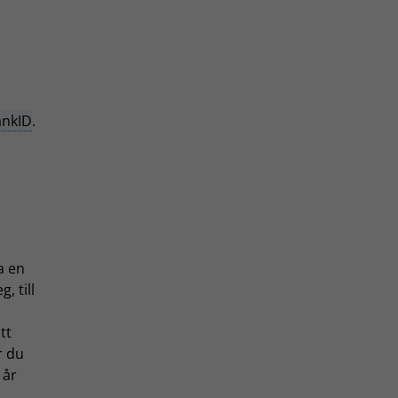
ankID
.
a en
, till
tt
r du
 år