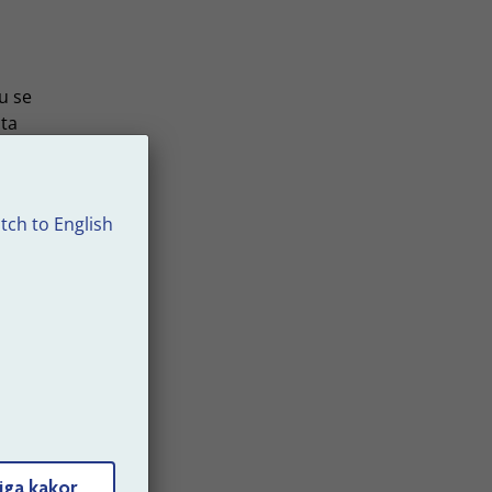
u se
ata
al?
tch to English
också
:
iga kakor