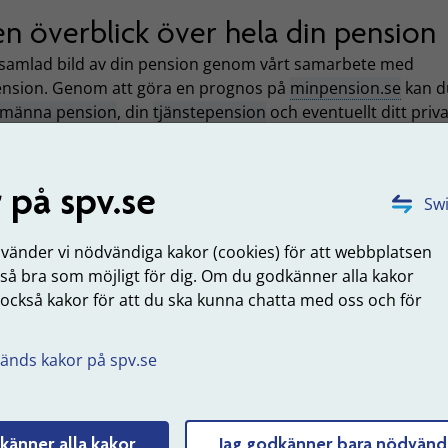
en överblick över hela din pension
 samlad bild av din pension genom vårt samarbete med
nsion. Genom att göra en prognos på
minpension.se
kan d
lmänna pension
, din
tjänstepension
och eventuellt ditt priv
onssparande.
 på spv.se
du tjänat in tjänstepension på andra avt
Swi
 har tjänat in
tjänstepension
enligt följande avtal som SPV 
istrerar, kan du bara se dina
pensionsbesked
på Mina sidor
nvänder vi nödvändiga kakor (cookies) för att webbplatsen
 så bra som möjligt för dig. Om du godkänner alla kakor
stNord
ITP-P
 också kakor för att du ska kunna chatta med oss och för
stNord
PA-91T
.
säkringslösning
PA-91 F
änds kakor på spv.se
ustrins och handelns tilläggspension
ITP-S
-RFVS
känner alla kakor
Jag godkänner bara nödvänd