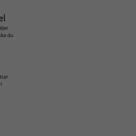
el
ljer
 ska du
ttar
an