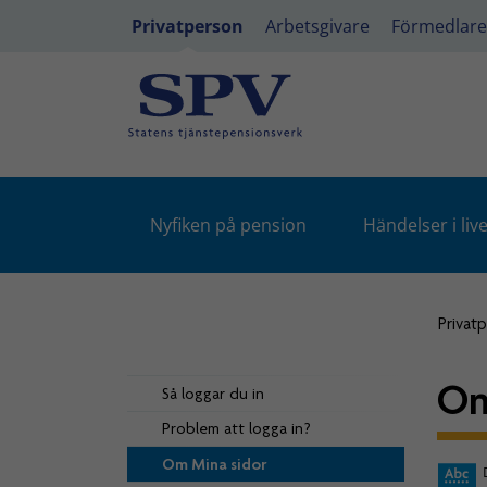
Privatperson
Arbetsgivare
Förmedlare
Nyfiken på pension
Händelser i live
Privat
Om
Så loggar du in
Problem att logga in?
Om Mina sidor