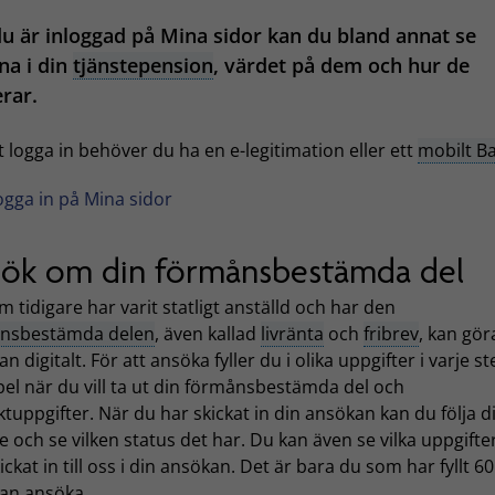
u är inloggad på Mina sidor kan du bland annat se
na i din
tjänstepension
, värdet på dem och hur de
rar.
t logga in behöver du ha en e-legitimation eller ett
mobilt B
ogga in på Mina sidor
ök om din förmånsbestämda del
 tidigare har varit statligt anställd och har den
nsbestämda delen
, även kallad
livränta
och
fribrev
, kan gör
n digitalt. För att ansöka fyller du i olika uppgifter i varje steg
el när du vill ta ut din förmånsbestämda del och
tuppgifter. När du har skickat in din ansökan kan du följa di
 och se vilken status det har. Du kan även se vilka uppgifte
ickat in till oss i din ansökan. Det är bara du som har fyllt 60
an ansöka.