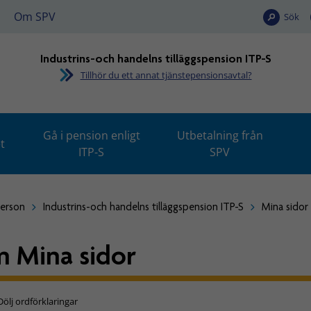
Om SPV
Sök
Industrins-och handelns tilläggspension ITP-S
Tillhör du ett annat tjänstepensionsavtal?
Gå i pension enligt
Utbetalning från
t
ITP-S
SPV
person
Industrins-och handelns tilläggspension ITP-S
Mina sidor
 Mina sidor
Dölj ordförklaringar