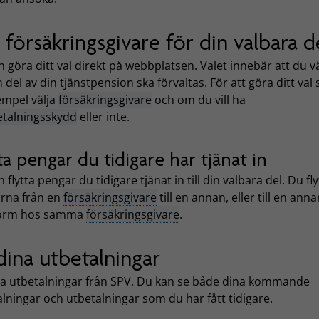
j försäkringsgivare för din valbara d
 göra ditt val direkt på webbplatsen. Valet innebär att du vä
 del av din tjänstpension ska förvaltas. För att göra ditt val
xempel välja
försäkringsgivare
och om du vill ha
etalningsskydd
eller inte.
ta pengar du tidigare har tjänat in
 flytta pengar du tidigare tjänat in till din valbara del. Du fly
rna från en
försäkringsgivare
till en annan, eller till en ann
form hos samma
försäkringsgivare
.
dina utbetalningar
na utbetalningar från SPV. Du kan se både dina kommande
lningar och utbetalningar som du har fått tidigare.