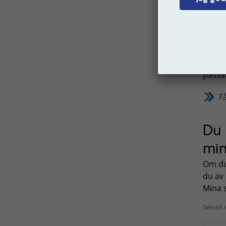
Per
Skaf
digi
Skaffa
passar
F
Du 
min
Om du 
du av 
Mina s
Senast 