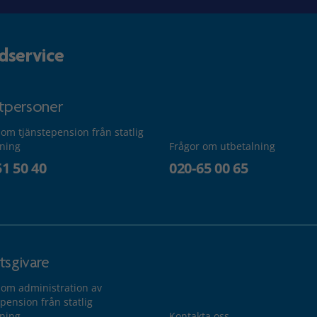
dservice
atpersoner
 om tjänstepension från statlig
lning
Frågor om utbetalning
51 50 40
020-65 00 65
tsgivare
 om administration av
pension från statlig
lning
Kontakta oss