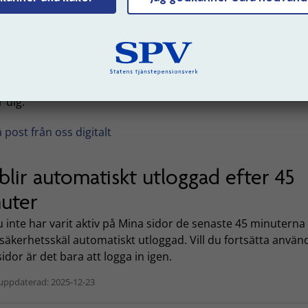
sonuppgift
fa en digital brevlåda och få post från o
talt
 en säker digital brevlåda och läs dina brev från oss när det
 dig.
å post från oss digitalt
blir automatiskt utloggad efter 45
uter
inte har varit aktiv på Mina sidor de senaste 45 minuterna 
säkerhetsskäl automatiskt utloggad. Vill du fortsätta använ
idor är det bara att logga in igen.
uppdaterad: 2025-12-23