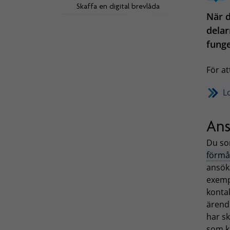
Skaffa en digital brevlåda
När d
delar
funge
För at
L
Ans
Du som
förmå
ansöka
exemp
kontak
ärende
har sk
som k