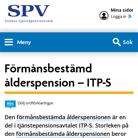
Mina sidor
Logga in
Meny
Sök
Förmånsbestämd
ålderspension – ITP-S
Dölj ordförklaringar
Den
förmånsbestämda ålderspensionen
är en
del i tjänstepensionsavtalet
ITP-S
. Storleken på
den
förmånsbestämda ålderspensionen
beror