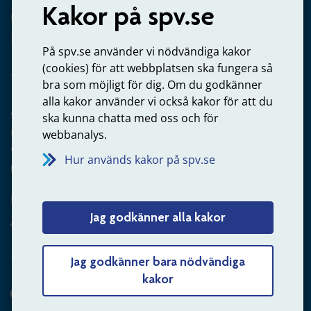
Kakor på spv.se
Kontakta oss
Privatperson – skicka mejl till oss
På spv.se använder vi nödvändiga kakor
(cookies) för att webbplatsen ska fungera så
bra som möjligt för dig. Om du godkänner
alla kakor använder vi också kakor för att du
Arbetsgivare
ska kunna chatta med oss och för
Frågor om administration av tjänstepension från statlig
webbanalys.
anställning
Hur används kakor på spv.se
060-18 75 03
Kontakta oss
Jag godkänner alla kakor
Arbetsgivare – skicka mejl till oss
Jag godkänner bara nödvändiga
kakor
Hitta svaret på din fråga