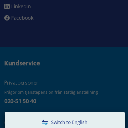
LinkedIn
Facebook
Kundservice
Privatpersoner
Frågor om tjänstepension från statlig anställning
020-51 50 40
Frågor om utbetalning
020-65 00 65
Switch to English