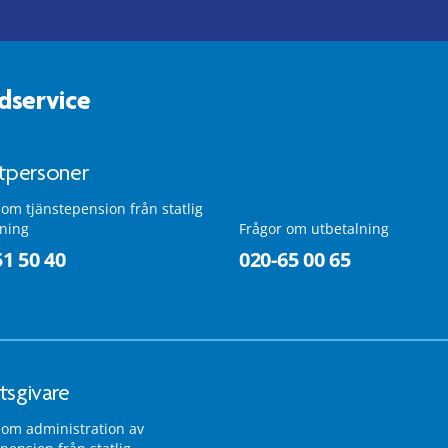
dservice
atpersoner
 om tjänstepension från statlig
lning
Frågor om utbetalning
51 50 40
020-65 00 65
tsgivare
 om administration av