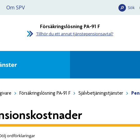
Om SPV
Sök
Försäkringslösning PA-91 F
Tillhör du ett annat tjänstepensionsavtal?
änster
givare
Försäkringslösning PA-91 F
Självbetjäningstjänster
Pen
nsionskostnader
Dölj ordförklaringar