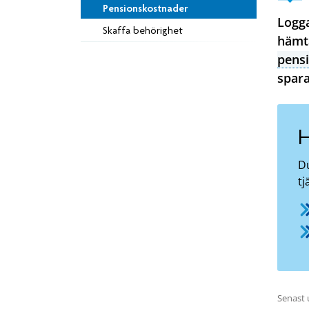
Pensionskostnader
Logga
Skaffa behörighet
hämta
pens
spara
H
Du
t
Senast 