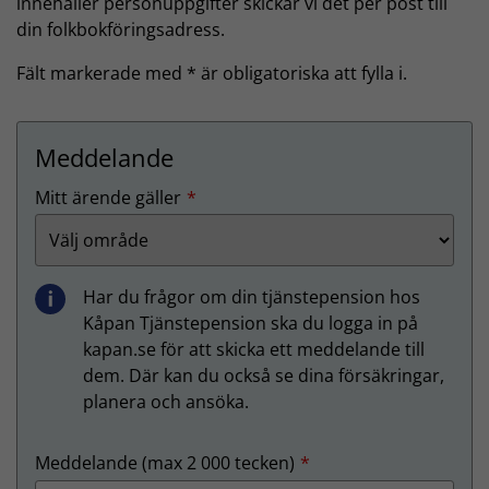
innehåller personuppgifter skickar vi det per post till
din folkbokföringsadress.
Fält markerade med * är obligatoriska att fylla i.
Meddelande
(Obligatoriskt)
Mitt ärende gäller
Har du frågor om din tjänstepension hos
Kåpan Tjänstepension ska du logga in på
kapan.se för att skicka ett meddelande till
dem. Där kan du också se dina försäkringar,
planera och ansöka.
(Obligatoriskt)
Meddelande (max 2 000 tecken)