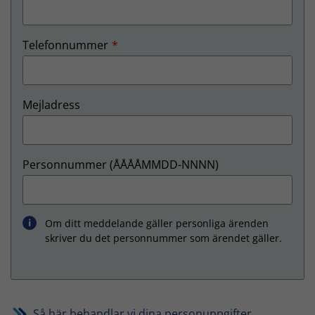
(Obligatoriskt)
Telefonnummer
Mejladress
Personnummer (ÅÅÅÅMMDD-NNNN)
Om ditt meddelande gäller personliga ärenden
skriver du det personnummer som ärendet gäller.
Så här behandlar vi dina personuppgifter