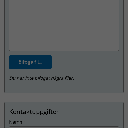
Bifoga fil...
Du har inte bifogat några filer.
Kontaktuppgifter
(Obligatoriskt)
Namn