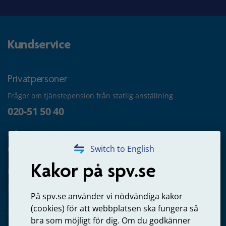
Kundservice
Privatpersoner
Frågor om tjänstepension från statlig anställning
020-51 50 40
Frågor om utbetalning
020-65 00 65
Switch to English
Kakor på spv.se
Kontakta oss
Privatperson – skicka mejl till oss
På spv.se använder vi nödvändiga kakor
(cookies) för att webbplatsen ska fungera så
bra som möjligt för dig. Om du godkänner