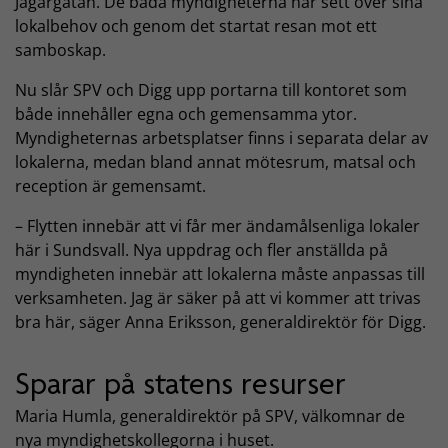
Jägargatan. De båda myndigheterna har sett över sina
lokalbehov och genom det startat resan mot ett
samboskap.
Nu slår SPV och Digg upp portarna till kontoret som
både innehåller egna och gemensamma ytor.
Myndigheternas arbetsplatser finns i separata delar av
lokalerna, medan bland annat mötesrum, matsal och
reception är gemensamt.
– Flytten innebär att vi får mer ändamålsenliga lokaler
här i Sundsvall. Nya uppdrag och fler anställda på
myndigheten innebär att lokalerna måste anpassas till
verksamheten. Jag är säker på att vi kommer att trivas
bra här, säger Anna Eriksson, generaldirektör för Digg.
Sparar på statens resurser
Maria Humla, generaldirektör på SPV, välkomnar de
nya myndighetskollegorna i huset.