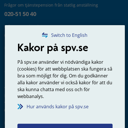
Frågor om tjänstepension från statlig anställning
020-51 50 40
Frågor om utbetalning
020-65 00 65
Switch to English
Kakor på spv.se
Kontakta oss
Privatperson – skicka mejl till oss
På spv.se använder vi nödvändiga kakor
(cookies) för att webbplatsen ska fungera så
bra som möjligt för dig. Om du godkänner
alla kakor använder vi också kakor för att du
Arbetsgivare
ska kunna chatta med oss och för
Frågor om administration av tjänstepension från statlig
webbanalys.
anställning
Hur används kakor på spv.se
060-18 75 03
Kontakta oss