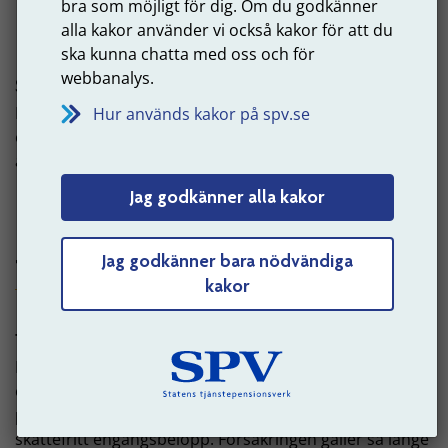
bra som möjligt för dig. Om du godkänner
alla kakor använder vi också kakor för att du
ska kunna chatta med oss och för
webbanalys.
socialförsäkringsförmåner
Det är pengar som Försäkringskassan betalar ut, till
Hur används kakor på spv.se
exempel sjupenning, sjukersättning och
arbetsskadelivränta.
Jag godkänner alla kakor
Försäkringskassans webbplats
Jag godkänner bara nödvändiga
T
Till
kakor
tjänstegrupplivförsäkring (TGL)
Det är ett ekonomiskt skydd för den som är anställd
och som innebär att den anställdas familj kan få
pengar om hen dör. Pengarna betalas ut som ett
skattefritt engångsbelopp. Försäkringen gäller så länge