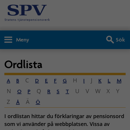
Meny
Sök
Ordlista
C
H
J
A
B
D
E
F
G
I
K
L
M
N
Q
U
V
W
X
Y
O
P
R
S
T
Z
Ä
Å
Ö
I ordlistan hittar du förklaringar av pensionsord
som vi använder på webbplatsen. Vissa av