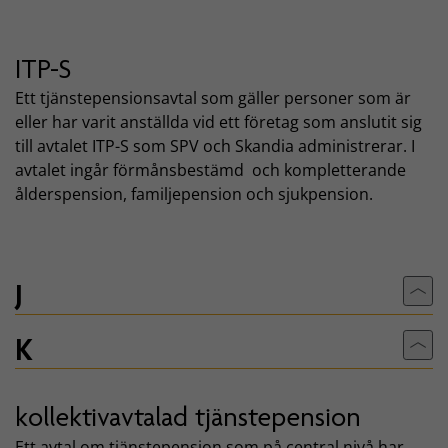
ITP-S
Ett tjänstepensionsavtal som gäller personer som är
eller har varit anställda vid ett företag som anslutit sig
till avtalet ITP-S som SPV och Skandia administrerar. I
avtalet ingår förmånsbestämd och kompletterande
ålderspension, familjepension och sjukpension.
J
Till
K
Till
kollektivavtalad tjänstepension
Ett avtal om tjänstepension som på central nivå har