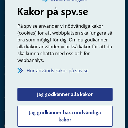
Kakor på spv.se
Kontakta oss
Privatperson – skicka mejl till oss
På spv.se använder vi nödvändiga kakor
(cookies) för att webbplatsen ska fungera så
bra som möjligt för dig. Om du godkänner
alla kakor använder vi också kakor för att du
Arbetsgivare
ska kunna chatta med oss och för
Frågor om administration av tjänstepension från statlig
webbanalys.
anställning
Hur används kakor på spv.se
060-18 75 03
Kontakta oss
Jag godkänner alla kakor
Arbetsgivare – skicka mejl till oss
Jag godkänner bara nödvändiga
kakor
Hitta svaret på din fråga