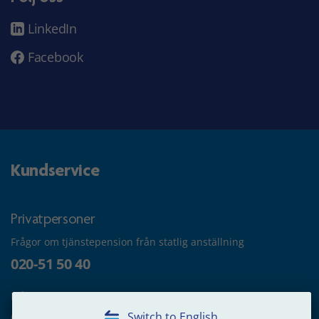
LinkedIn
Facebook
Kundservice
Privatpersoner
Frågor om tjänstepension från statlig anställning
020-51 50 40
Frågor om utbetalning
020-65 00 65
Switch to English