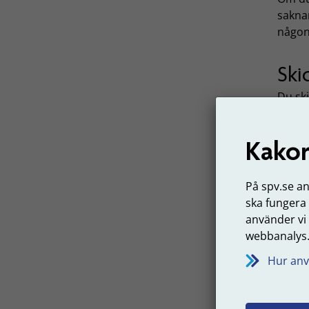
saknar
någon
Ski
Du sk
SPV.
L
intyga
Kakor
På spv.se a
ska fungera
använder vi
webbanalys
Hur anv