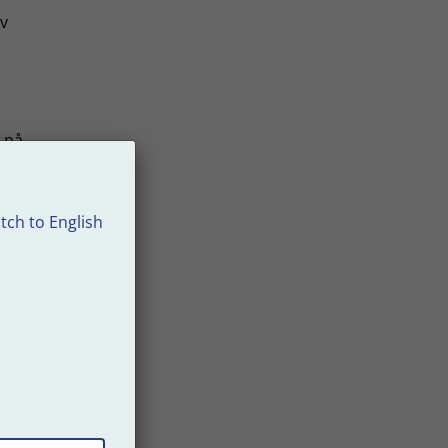
av
s på
ge att
tch to English