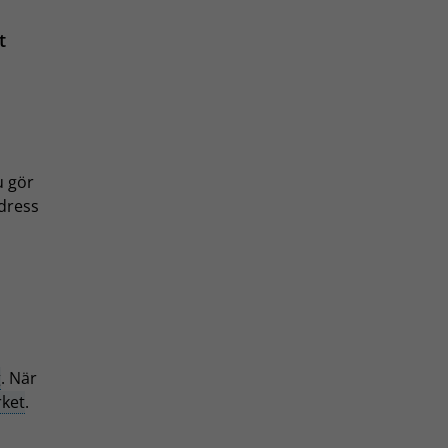
t
u gör
adress
g
. När
rket
.