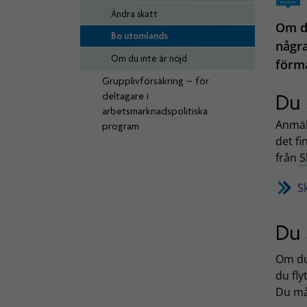
Ändra skatt
Om du
Bo utomlands
några
Om du inte är nöjd
förm
Grupplivförsäkring – för
deltagare i
Du 
arbetsmarknadspolitiska
Anmäl 
program
det fi
från
S
S
Du 
Om du
du fly
Du må