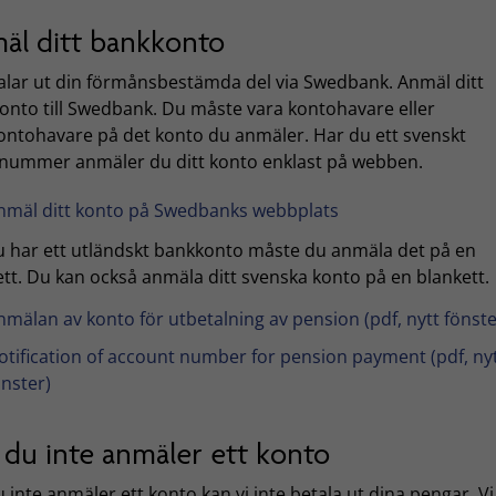
äl ditt bankkonto
talar ut din förmånsbestämda del via Swedbank. Anmäl ditt
onto till Swedbank. Du måste vara kontohavare eller
ntohavare på det konto du anmäler. Har du ett svenskt
nummer anmäler du ditt konto enklast på webben.
nmäl ditt konto på Swedbanks webbplats
 har ett utländskt bankkonto måste du anmäla det på en
ett. Du kan också anmäla ditt svenska konto på en blankett.
nmälan av konto för utbetalning av pension (pdf, nytt fönste
otification of account number for pension payment (pdf, ny
önster)
du inte anmäler ett konto
inte anmäler ett konto kan vi inte betala ut dina pengar. Vi