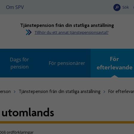
Om SPV
Sök
Tjänstepension från din statliga anställning
Tillhör du ett annat tjänstepensionsavtal?
För
Dags för
För pensionärer
pension
efterlevande
person
Tjänstepension från din statliga anställning
För efterlev
 utomlands
Dölj ordförklaringar