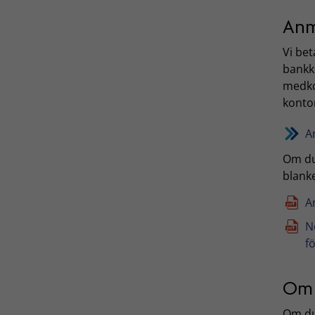
Anm
Vi be
bankk
medko
konto
A
Om du
blank
A
N
f
Om 
Om du 