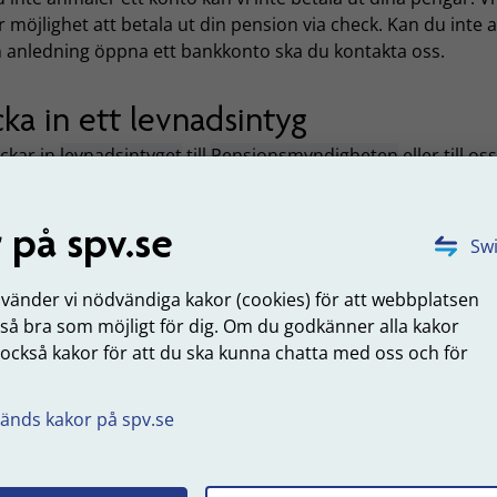
 möjlighet att betala ut din pension via check. Kan du inte 
 anledning öppna ett bankkonto ska du kontakta oss.
cka in ett levnadsintyg
ickar in
levnadsintyget
till
Pensionsmyndigheten
eller till os
evnadsintyget
är ett sätt för dig som är bosatt utanför Sveri
 för oss att du fortfarande lever.
 på spv.se
Swi
Om du får pension från Pensionsmyndigheten
nvänder vi nödvändiga kakor (cookies) för att webbplatsen
 så bra som möjligt för dig. Om du godkänner alla kakor
 också kakor för att du ska kunna chatta med oss och för
Om du inte får pension från
.
Pensionsmyndigheten
änds kakor på spv.se