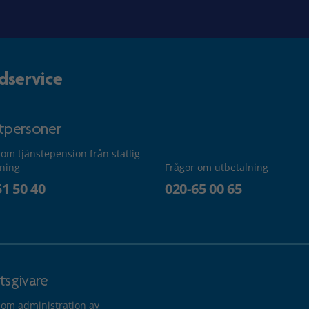
dservice
atpersoner
 om tjänstepension från statlig
lning
Frågor om utbetalning
51 50 40
020-65 00 65
tsgivare
 om administration av