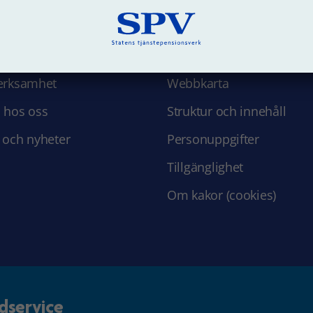
 SPV
Om webbplatsen
erksamhet
Webbkarta
 hos oss
Struktur och innehåll
 och nyheter
Personuppgifter
Tillgänglighet
Om kakor (cookies)
dservice