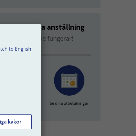
n din statliga anställning
på dem och hur de fungerar!
tch to English
DU LOGGAT IN
 förmånsbestämd
Se dina utbetalningar
erspension
iga kakor