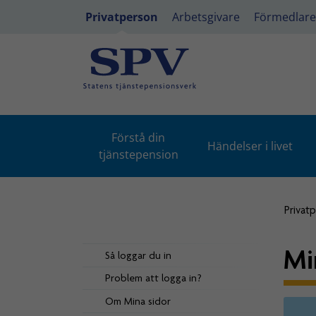
Privatperson
Arbetsgivare
Förmedlare
Förstå din
Händelser i livet
tjänstepension
Privat
Mi
Så loggar du in
Problem att logga in?
Om Mina sidor