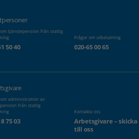
atpersoner
 om tjänstepension från statlig
lning
Frågor om utbetalning
51 50 40
020-65 00 65
tsgivare
 om administration av
pension från statlig
lning
Kontakta oss
18 75 03
Arbetsgivare – skicka
till oss