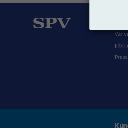
Om
Vår v
Jobba
Press
Kun