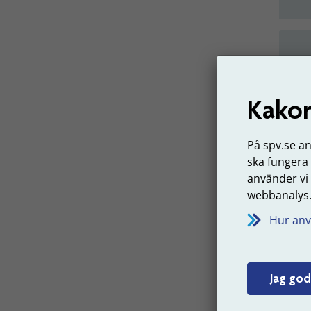
Kakor
På spv.se a
ska fungera
använder vi
webbanalys
Hur anv
Gör 
Jag god