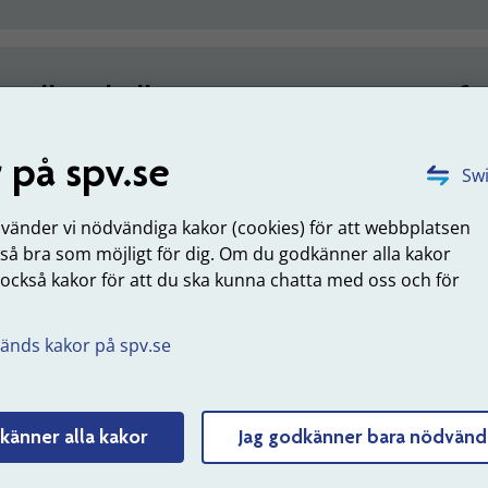
Kolla in helheten i tjänstepensionen frå
Logga in och se vilka delar du har, värdet 
 på spv.se
Swi
DET HÄR KAN DU OCKSÅ GÖRA NÄR 
nvänder vi nödvändiga kakor (cookies) för att webbplatsen
 så bra som möjligt för dig. Om du godkänner alla kakor
 också kakor för att du ska kunna chatta med oss och för
.
änds kakor på spv.se
valet för din valbara del
Flytta pengar du tjänat in till
Ansök om
din valbara del
åld
känner alla kakor
Jag godkänner bara nödvänd