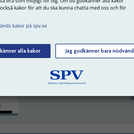
 så bra som möjligt för dig. Om du godkänner alla kakor
 också kakor för att du ska kunna chatta med oss och för
Logga in
.
änds kakor på spv.se
K
känner alla kakor
Jag godkänner bara nödvänd
Var
För d
06
Sk