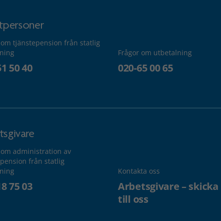
atpersoner
 om tjänstepension från statlig
lning
Frågor om utbetalning
51 50 40
020-65 00 65
tsgivare
 om administration av
pension från statlig
lning
Kontakta oss
18 75 03
Arbetsgivare – skicka
till oss