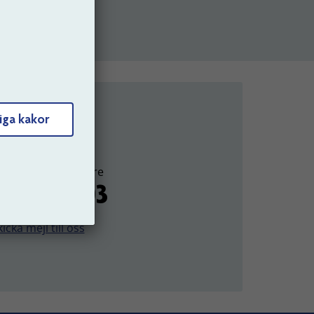
undservice
iga kakor
dagar 9.00-15.00.
ig som arbetsgivare
0-18 75 03
icka mejl till oss