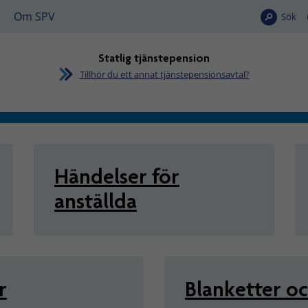
Om SPV
Sök
Statlig tjänstepension
Tillhör du ett annat tjänstepensionsavtal?
stepension
Händelser för
anställda
r
Blanketter o