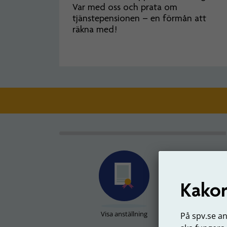
Var med oss och prata om
tjänstepensionen – en förmån att
räkna med!
Kakor
Visa anställning
På spv.se a