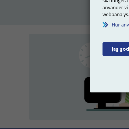
ska fungera
använder vi
webbanalys
Hur anv
Jag god