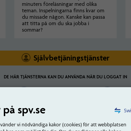
minuters föreläsningar med olika
teman. Inspelningarna finns kvar om
du missade någon. Kanske kan passa
att titta på om du ska jobba i
sommar?
Självbetjäningstjänster
DE HÄR TJÄNSTERNA KAN DU ANVÄNDA NÄR DU LOGGAT IN
 på spv.se
Swi
Rapport direkt
Filöverföring
nvänder vi nödvändiga kakor (cookies) för att webbplatsen