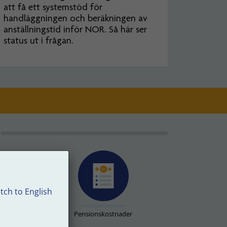
att få ett systemstöd för
handläggningen och beräkningen av
anställningstid inför NOR. Så här ser
status ut i frågan.
tch to English
Pensionskostnader