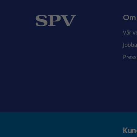
Om
Vår v
Jobba
Press
Kun