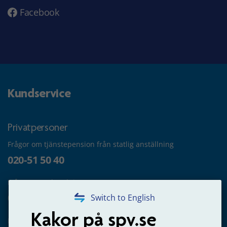
Facebook
Kundservice
Privatpersoner
Frågor om tjänstepension från statlig anställning
020-51 50 40
Frågor om utbetalning
020-65 00 65
Switch to English
Kakor på spv.se
Kontakta oss