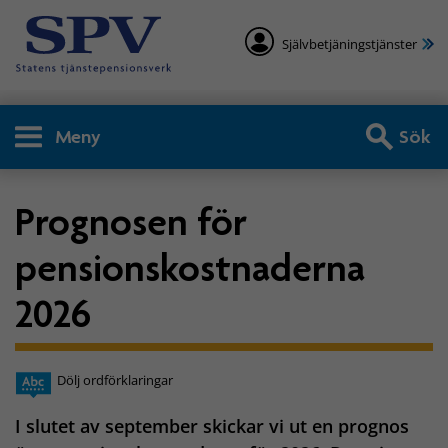
Självbetjäningstjänster
Meny
Sök
Prognosen för
pensionskostnaderna
2026
Dölj ordförklaringar
I slutet av september skickar vi ut en prognos