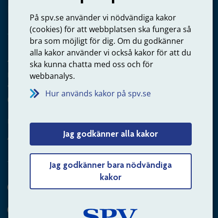
Privatperson – skicka mejl till oss
På spv.se använder vi nödvändiga kakor
(cookies) för att webbplatsen ska fungera så
bra som möjligt för dig. Om du godkänner
alla kakor använder vi också kakor för att du
Arbetsgivare
ska kunna chatta med oss och för
Frågor om administration av tjänstepension från statlig
webbanalys.
anställning
Hur används kakor på spv.se
060-18 75 03
Kontakta oss
Jag godkänner alla kakor
Arbetsgivare – skicka mejl till oss
Jag godkänner bara nödvändiga
kakor
Hitta svaret på din fråga
Andra sätt att kontakta oss