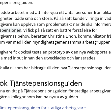
tepensionsguiden.
nledde arbetet med att intervjua ett antal personer från olik
heter, både små och stora. På så sätt kunde vi ringa in va
sgivare kan uppleva som problematiskt när de ska informe
tepensionen
. Vi fick på så sätt en bättre förståelse för
sgivarnas behov, berättar Christina Lindh, kommunikatör fr
om var med i den myndighetsgemensamma arbetsgruppen
sgivare fick också testa en prototyp av den nya webbportal
 med input innan den utvecklades och lanserades.
k alla ni som har bidragit till den nya Tjänstepensionsguiden
ök Tjänstepensionsguiden
na en titt på Tjänstepensionsguiden för statliga arbetsgiva
gärna kollegor som kan ha nytta av guiden.
jänstepensionsguiden för statliga arbetsgivare