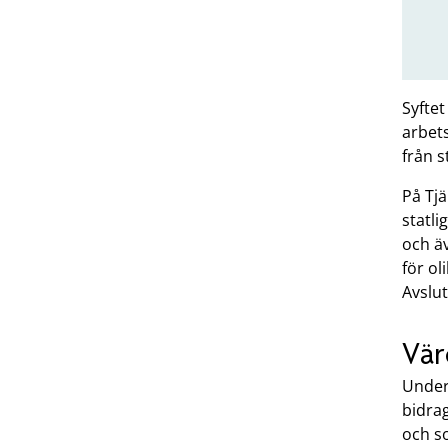
Syfte
arbets
från s
På Tj
statl
och äv
för ol
Avslu
Vär
Under
bidrag
och s