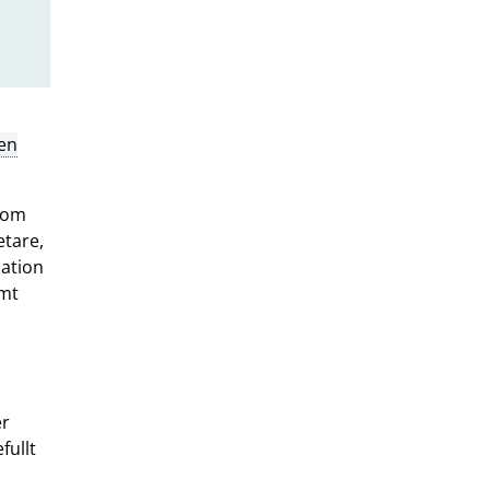
en
 som
etare,
mation
amt
er
fullt