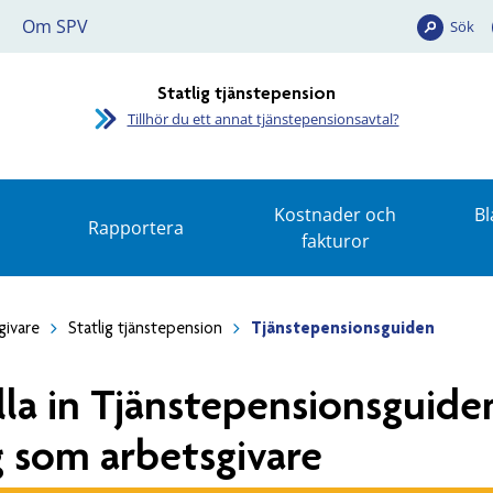
Om SPV
Sök
Statlig tjänstepension
Tillhör du ett annat tjänstepensionsavtal?
Kostnader och
Bl
Rapportera
fakturor
givare
Statlig tjänstepension
Tjänstepensionsguiden
lla in Tjänstepensionsguiden
g som arbetsgivare