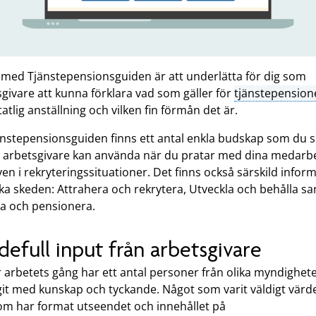
t med Tjänstepensionsguiden är att underlätta för dig som
givare att kunna förklara vad som gäller för
tjänstepension
tatlig anställning och vilken fin förmån det är.
änstepensionsguiden finns ett antal enkla budskap som du
ig arbetsgivare kan använda när du pratar med dina medarb
en i rekryteringssituationer. Det finns också särskild infor
ika skeden: Attrahera och rekrytera, Utveckla och behålla s
ta och pensionera.
defull input från arbetsgivare
 arbetets gång har ett antal personer från olika myndighet
it med kunskap och tyckande. Något som varit väldigt värde
om har format utseendet och innehållet på