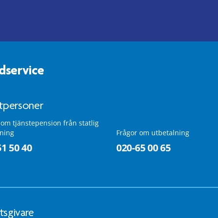
dservice
atpersoner
 om tjänstepension från statlig
lning
Frågor om utbetalning
51 50 40
020-65 00 65
tsgivare