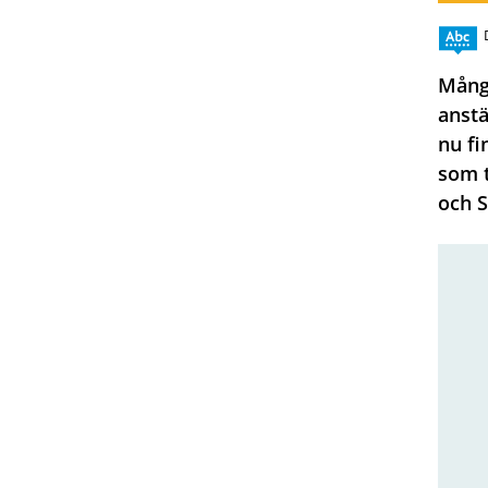
Många
anst
nu fi
som t
och S