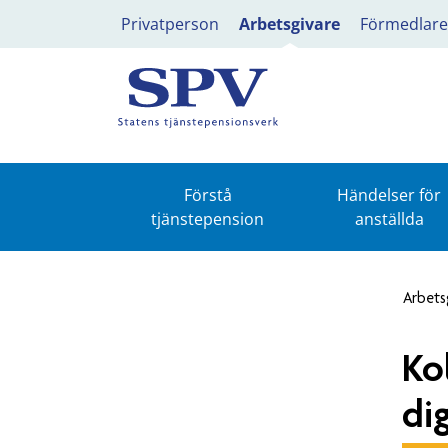
Privatperson
Arbetsgivare
Förmedlare
Förstå
Händelser för
tjänstepension
anställda
Arbets
Ko
di