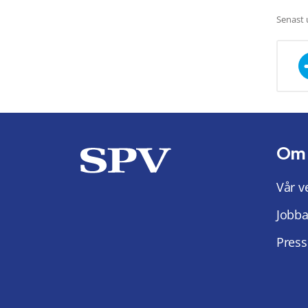
Senast 
Om
Vår v
Jobba
Press