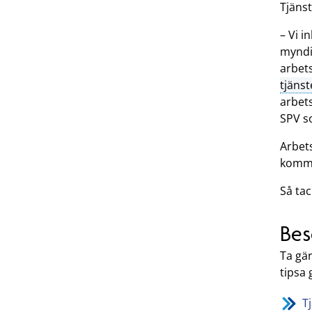
Tjäns
– Vi i
myndig
arbet
tjäns
arbet
SPV s
Arbet
komma
Så tac
Bes
Ta gär
tipsa 
T