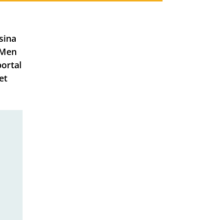
sina
 Men
portal
et