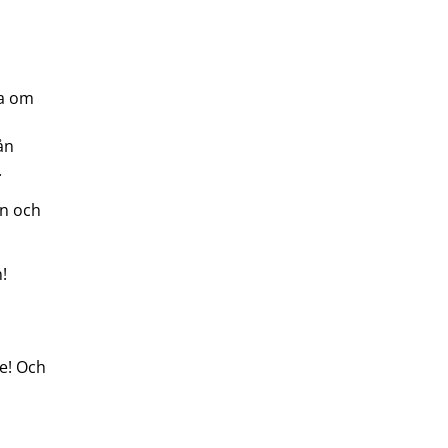
a
d
ra om
ån
.
en och
!
re! Och