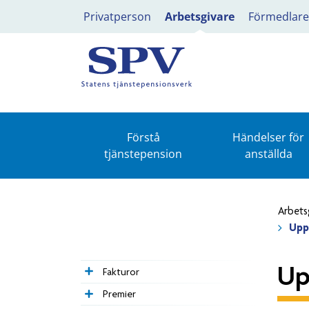
Privatperson
Arbetsgivare
Förmedlare
Förstå
Händelser för
tjänstepension
anställda
Arbets
Upp
Up
Fakturor
Premier