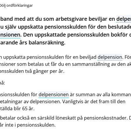
Dölj ordförklaringar
band med att du som arbetsgivare beviljar en
delpe
u själv uppskatta pensionsskulden för den beslutad
ensionen
. Den uppskattade pensionsskulden bokför d
arande års balansräkning.
n uppskatta pensionsskulden för en beviljad
delpension
. Fö
nsioner som betalas ut får du en sammanställning av den ak
onsskulden två gånger per år.
på:
sionsskulden för
delpensionen
är summan av alla komma
etalningar av delpensionen. Vanligtvis är det fram till den
tällda blir 65 år.
betalar också en särskild löneskatt på pensionskostnader.
år inte i pensionsskulden.