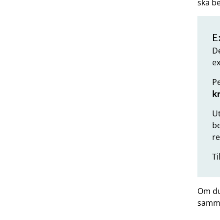
ska be
E
D
e
P
k
Ut
b
re
Ti
Om du 
samma