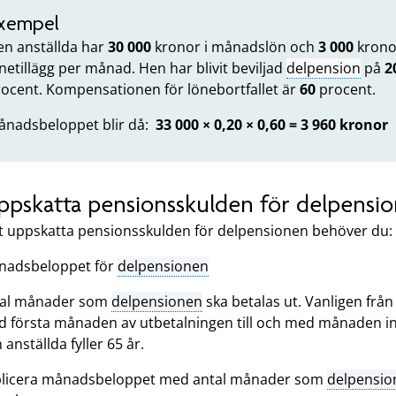
xempel
en anställda har
30 000
kronor i månadslön och
3 000
kronor
netillägg per månad. Hen har blivit beviljad
delpension
på
2
ocent. Kompensationen för lönebortfallet är
60
procent.
ånadsbeloppet blir då:
33 000 × 0,20 × 0,60 = 3 960 kronor
Uppskatta pensionsskulden för delpensi
tt uppskatta pensionsskulden för delpensionen behöver du:
nadsbeloppet för
delpensionen
tal månader som
delpensionen
ska betalas ut. Vanligen från
 första månaden av utbetalningen till och med månaden i
 anställda fyller 65 år.
plicera månadsbeloppet med antal månader som
delpensio