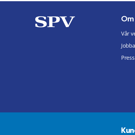
Om
Vår v
Jobba
Press
Kun