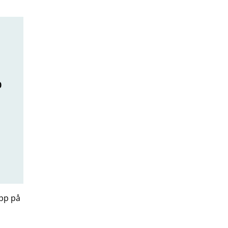
0
.
opp på