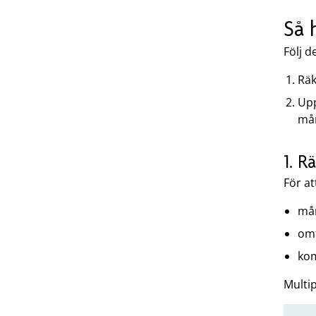
Så 
Följ d
Räk
Upp
må
1. 
För a
mån
omf
kom
Multi