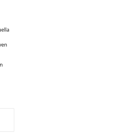
ella
även
en