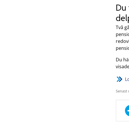
Du 
del
Två gå
pensi
redovi
pensi
Du hä
visade
L
Senast 