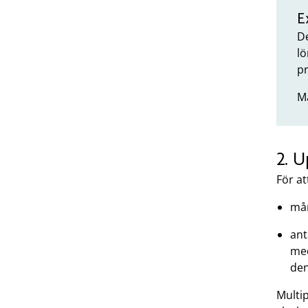
E
D
lö
pr
M
2. 
För a
må
an
med
den
Multi