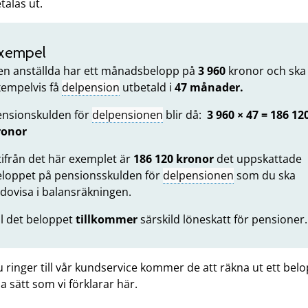
talas ut.
xempel
en anställda har ett månadsbelopp på
3 960
kronor och ska
xempelvis få
delpension
utbetald i
47 månader.
ensionskulden för
delpensionen
blir då:
3 960 × 47 = 186 12
ronor
ifrån det här exemplet är
186 120
kronor
det uppskattade
eloppet på pensionsskulden för
delpensionen
som du ska
dovisa i balansräkningen.
ll det beloppet
tillkommer
särskild löneskatt för pensioner
ringer till vår kundservice kommer de att räkna ut ett bel
 sätt som vi förklarar här.