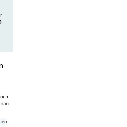
 i
0
on
 och
nnan
nen