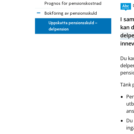
Prognos för pensionskostnad
Bokföring av pensionsskuld
I sam
Uppskatta pensionsskuld –
kan d
delpension
delp
innev
Du ka
delpe
pensi
Tänk 
Pen
utb
ans
Du 
ing