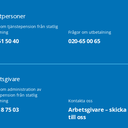
atpersoner
 om tjänstepension från statlig
lning
Frågor om utbetalning
51 50 40
020-65 00 65
tsgivare
 om administration av
pension från statlig
lning
Kontakta oss
18 75 03
Arbetsgivare – skicka
till oss