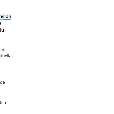
nsion
e
u i
r de
tuella
nde
 Den