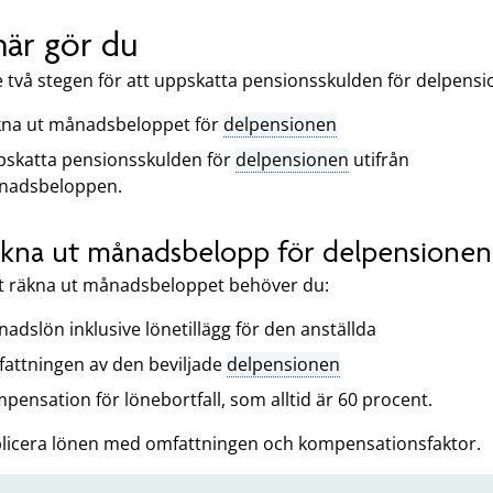
här gör du
e två stegen för att uppskatta pensionsskulden för delpensi
na ut månadsbeloppet för
delpensionen
skatta pensionsskulden för
delpensionen
utifrån
nadsbeloppen.
Räkna ut månadsbelopp för delpensionen
tt räkna ut månadsbeloppet behöver du:
adslön inklusive lönetillägg för den anställda
attningen av den beviljade
delpensionen
pensation för lönebortfall, som alltid är 60 procent.
plicera lönen med omfattningen och kompensationsfaktor.