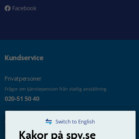
Facebook
Kundservice
Privatpersoner
Frågor om tjänstepension från statlig anställning
020-51 50 40
Frågor om utbetalning
020-65 00 65
Switch to English
Kakor på spv.se
Kontakta oss