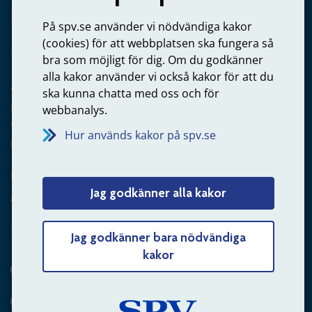
Privatperson – skicka mejl till oss
På spv.se använder vi nödvändiga kakor
(cookies) för att webbplatsen ska fungera så
bra som möjligt för dig. Om du godkänner
alla kakor använder vi också kakor för att du
Arbetsgivare
ska kunna chatta med oss och för
Frågor om administration av tjänstepension från statlig
webbanalys.
anställning
Hur används kakor på spv.se
060-18 75 03
Kontakta oss
Jag godkänner alla kakor
Arbetsgivare – skicka mejl till oss
Jag godkänner bara nödvändiga
kakor
Hitta svaret på din fråga
Andra sätt att kontakta oss