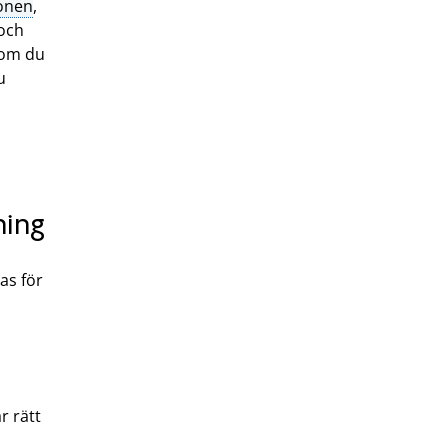
onen
,
och
om du
u
ning
las för
r rätt