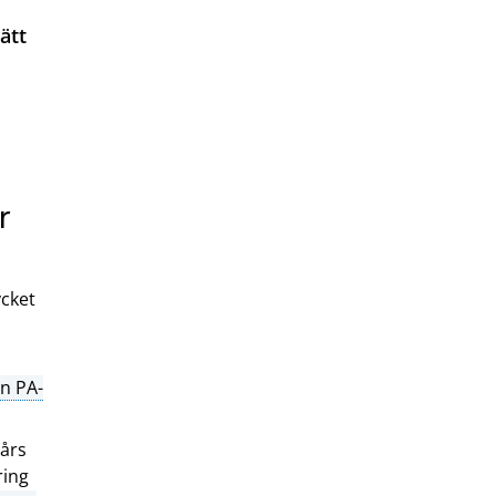
ätt
r
ycket
n PA-
 års
ring