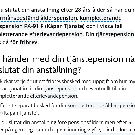
 slutat din anställning efter 28 års ålder så har du r
örmånsbestämd ålderspension
,
kompletterande
spension PA-91 F
(Kåpan Tjänste) och i vissa fall
letterande
efterlevandepension
. Din
tjänstepension
s då för
fribrev
.
 händer med din tjänstepension nä
slutat din anställning?
skickar varje år ut ett fribrevsbesked med uppgift om hur m
har tjänat in till din
tjänstepension
och eventuellt till din
mpletterande
efterlevandepension
.
får ett separat besked för din
kompletterande ålderspensio
F
(Kåpan Tjänste).
du slutat din anställning före pensionsåldern men efter 62
er på egen begäran och i pensioneringssyfte, blir din försäk