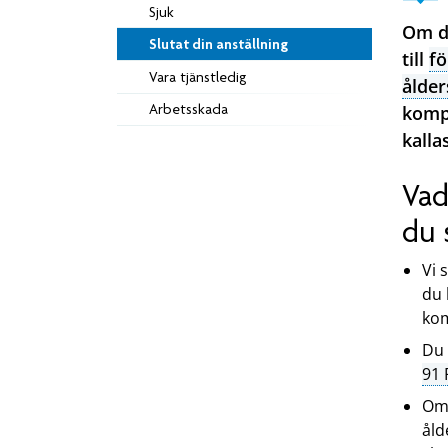
Sjuk
Om du
Slutat din anställning
till
f
Vara tjänstledig
ålder
Arbetsskada
komp
kalla
Vad
du 
Vi 
du 
ko
Du 
91 
Om 
åld