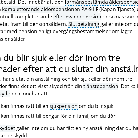
tbetald. Det innebär att den
förmånsbestämda ålderspensi
n
kompletterande ålderspensionen PA-91 F
(Kåpan Tjänste) 
ntuell kompletterande
efterlevandepension
beräknas som 
etat fram till pensionsåldern.
Slutbetalning
gäller inte om d
tar med pension enligt övergångsbestämmelser om lägre
sionsålder.
du blir sjuk eller dör inom tre
ader efter att du slutat din anställ
har slutat din anställning och blir sjuk eller dör inom tre
r finns det ett visst skydd från din
tjänstepension
. Det kal
skydd
och innebär att
 kan finnas rätt till en
sjukpension
om du blir sjuk.
 kan finnas rätt till pengar för din familj om du dör.
skyddet
gäller inte om du har fått en ny anställning där du ha
iknande skydd.