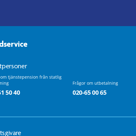
dservice
atpersoner
 om tjänstepension från statlig
lning
Frågor om utbetalning
51 50 40
020-65 00 65
tsgivare