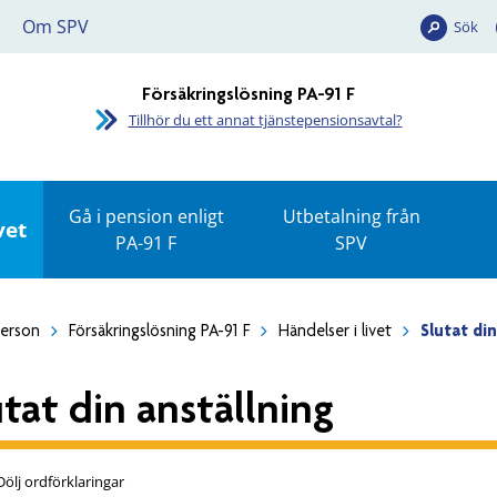
Om SPV
Sök
Försäkringslösning PA-91 F
Tillhör du ett annat tjänstepensionsavtal?
Gå i pension enligt
Utbetalning från
vet
PA-91 F
SPV
person
Försäkringslösning PA-91 F
Händelser i livet
Slutat di
utat din anställning
Dölj ordförklaringar