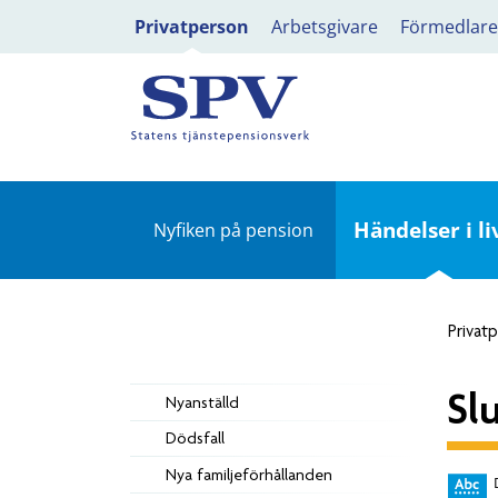
Privatperson
Arbetsgivare
Förmedlare
Händelser i li
Nyfiken på pension
Privat
Sl
Nyanställd
Dödsfall
Nya familjeförhållanden