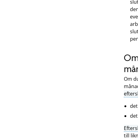
slu
de
eve
arb
slu
pen
Om 
mån
Om du 
månade
efter
det
det
Efter
till l