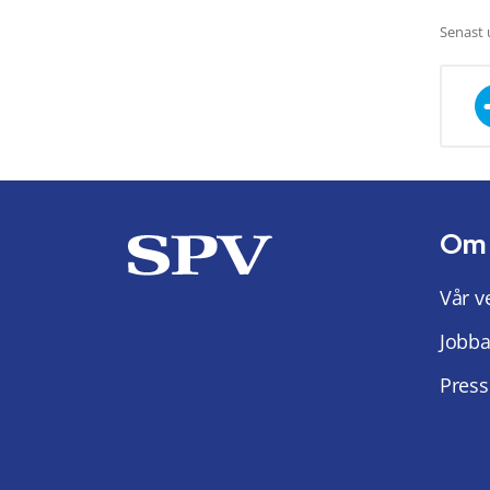
Senast 
Om
Vår v
Jobba
Press