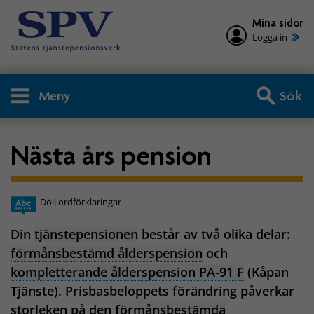
Mina sidor
Logga in
Meny
Sök
Nästa års pension
Dölj ordförklaringar
Din
tjänstepensionen
består av två olika delar:
förmånsbestämd ålderspension
och
kompletterande ålderspension PA-91 F
(Kåpan
Tjänste). Prisbasbeloppets förändring påverkar
storleken på den
förmånsbestämda