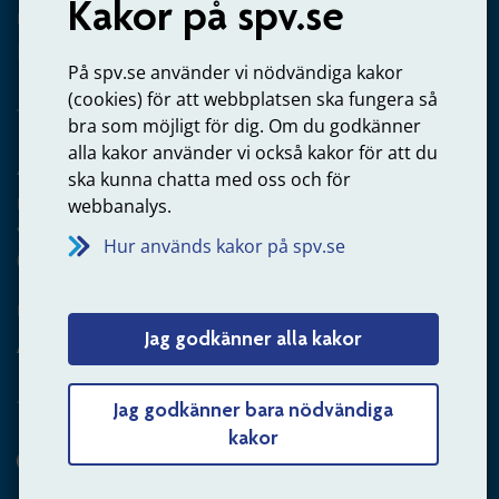
Kakor på spv.se
Kontakta oss
Privatperson – skicka mejl till oss
På spv.se använder vi nödvändiga kakor
(cookies) för att webbplatsen ska fungera så
bra som möjligt för dig. Om du godkänner
alla kakor använder vi också kakor för att du
Arbetsgivare
ska kunna chatta med oss och för
Frågor om administration av tjänstepension från statlig
webbanalys.
anställning
Hur används kakor på spv.se
060-18 75 03
Kontakta oss
Jag godkänner alla kakor
Arbetsgivare – skicka mejl till oss
Jag godkänner bara nödvändiga
kakor
Hitta svaret på din fråga