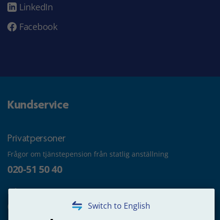
LinkedIn
Facebook
Kundservice
Privatpersoner
Frågor om tjänstepension från statlig anställning
020-51 50 40
Frågor om utbetalning
020-65 00 65
Switch to English