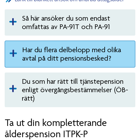
Så här ansöker du som endast
omfattas av PA-91T och PA-91
Har du flera delbelopp med olika
avtal på ditt pensionsbesked?
Du som har rätt till tjänstepension
enligt övergångsbestämmelser (ÖB-
rätt)
Ta ut din kompletterande
ålderspension ITPK-P