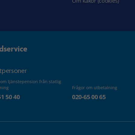
Om kakor (cookies)
dservice
atpersoner
 om tjänstepension från statlig
lning
Frågor om utbetalning
51 50 40
020-65 00 65