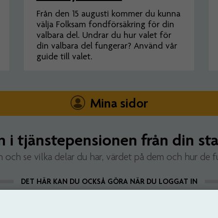
Från den 15 augusti kommer du kunna
välja Folksam fondförsäkring för din
valbara del. Undrar du hur valet för
din valbara del fungerar? Använd vår
guide till valet.
Mina sidor
n i tjänstepensionen från din sta
n och se vilka delar du har, värdet på dem och hur de f
DET HÄR KAN DU OCKSÅ GÖRA NÄR DU LOGGAT IN