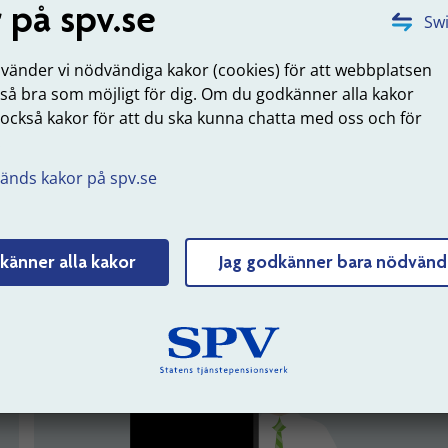
 på spv.se
Swi
nvänder vi nödvändiga kakor (cookies) för att webbplatsen
jänat in till din
Ansök om förmånsbestämd
Se dina u
 så bra som möjligt för dig. Om du godkänner alla kakor
a del
ålderspension
 också kakor för att du ska kunna chatta med oss och för
.
Logga in
änds kakor på spv.se
känner alla kakor
Jag godkänner bara nödvänd