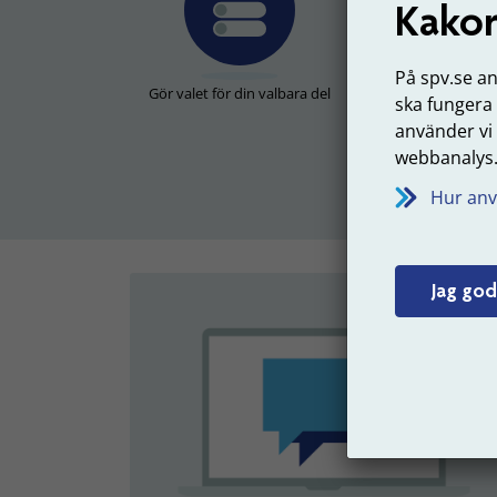
Kakor
På spv.se a
Gör valet för din valbara del
Flytta pengar du t
ska fungera
valbar
använder vi
webbanalys
Hur anv
Jag god