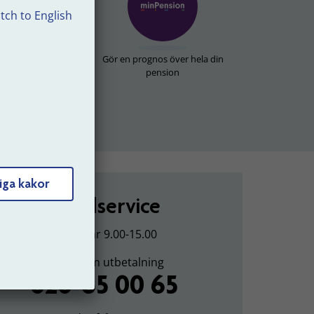
tch to English
tbetalningar
Gör en prognos över hela din
pension
iga kakor
Kundservice
Vardagar 9.00-15.00
Frågor om utbetalning
020-65 00 65