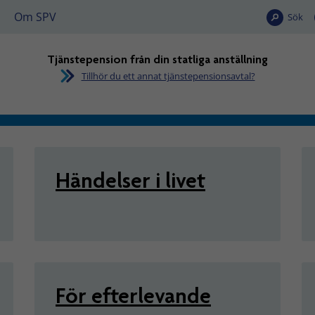
Om SPV
Sök
Tjänstepension från din statliga anställning
Tillhör du ett annat tjänstepensionsavtal?
n från din statliga anställn
Händelser i livet
För efterlevande