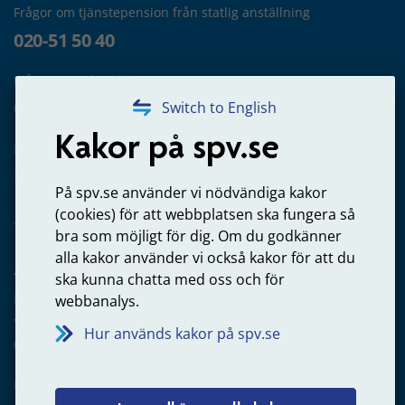
Frågor om tjänstepension från statlig anställning
020-51 50 40
Frågor om utbetalning
020-65 00 65
Switch to English
Kakor på spv.se
Kontakta oss
Privatperson – skicka mejl till oss
På spv.se använder vi nödvändiga kakor
(cookies) för att webbplatsen ska fungera så
bra som möjligt för dig. Om du godkänner
alla kakor använder vi också kakor för att du
Arbetsgivare
ska kunna chatta med oss och för
Frågor om administration av tjänstepension från statlig
webbanalys.
anställning
Hur används kakor på spv.se
060-18 75 03
Kontakta oss