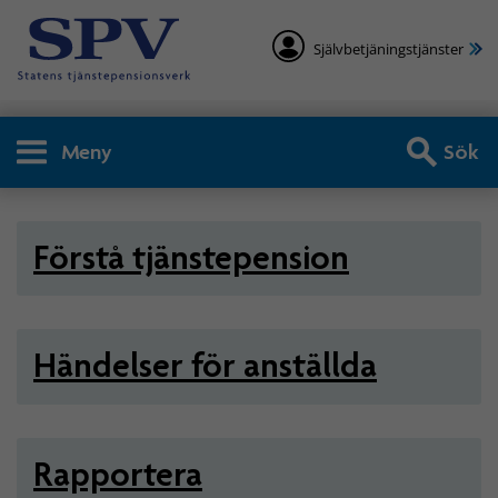
Självbetjäningstjänster
Meny
Sök
Arbetsgivare - Statlig tjän
Förstå tjänstepension
Händelser för anställda
Rapportera