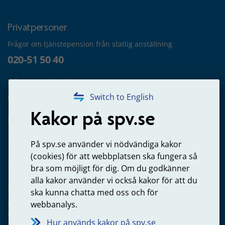
Privatpersoner
Frågor om tjänstepension från statlig anställning
020-51 50 40
Frågor om utbetalning
020-65 00 65
Switch to English
Kakor på spv.se
Kontakta oss
Privatperson – skicka mejl till oss
På spv.se använder vi nödvändiga kakor
(cookies) för att webbplatsen ska fungera så
bra som möjligt för dig. Om du godkänner
alla kakor använder vi också kakor för att du
Arbetsgivare
ska kunna chatta med oss och för
Frågor om administration av tjänstepension från statlig
webbanalys.
anställning
Hur används kakor på spv.se