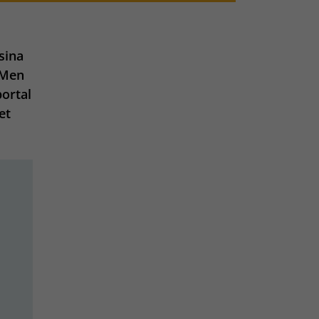
sina
 Men
portal
et