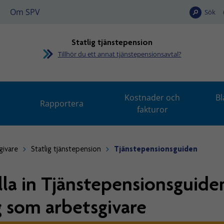
Om SPV
Sök
Statlig tjänstepension
Tillhör du ett annat tjänstepensionsavtal?
Kostnader och
Bl
Rapportera
fakturor
givare
Statlig tjänstepension
Tjänstepensionsguiden
lla in Tjänstepensionsguiden
g som arbetsgivare