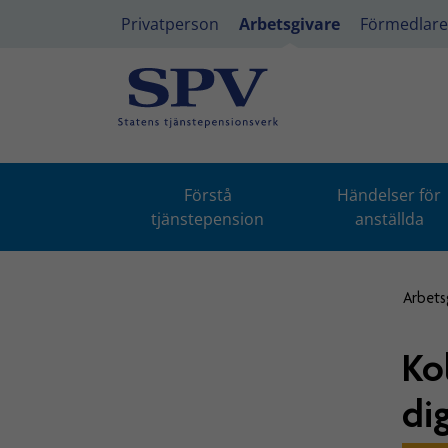
Privatperson
Arbetsgivare
Förmedlare
Förstå
Händelser för
tjänstepension
anställda
Arbets
Ko
di