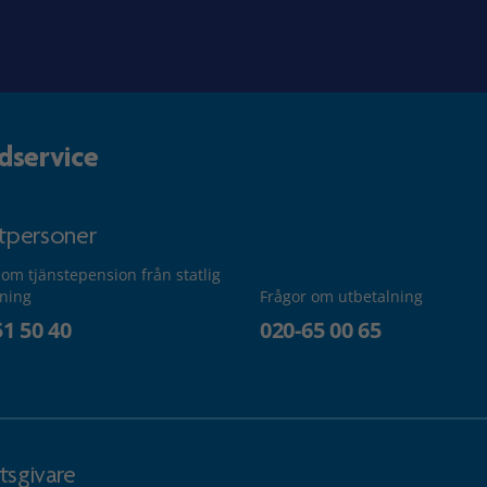
dservice
atpersoner
 om tjänstepension från statlig
lning
Frågor om utbetalning
51 50 40
020-65 00 65
tsgivare