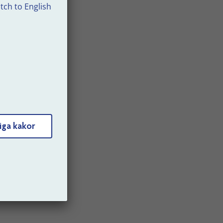
tch to English
a
d
ra om
ån
.
en och
iga kakor
!
re! Och