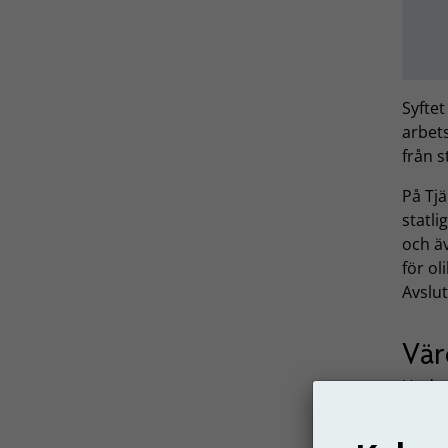
Syfte
arbets
från s
På Tj
statl
och äv
för ol
Avslu
Vär
Under
bidrag
och s