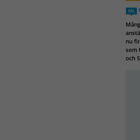
Många
anst
nu fi
som t
och S