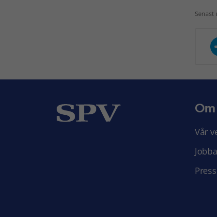
Senast 
Om
Vår v
Jobba
Press