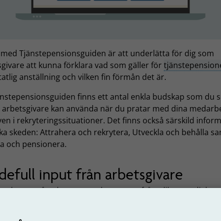
t med Tjänstepensionsguiden är att underlätta för dig som
givare att kunna förklara vad som gäller för
tjänstepension
tatlig anställning och vilken fin förmån det är.
änstepensionsguiden finns ett antal enkla budskap som du
ig arbetsgivare kan använda när du pratar med dina medarb
en i rekryteringssituationer. Det finns också särskild infor
ika skeden: Attrahera och rekrytera, Utveckla och behålla s
ta och pensionera.
defull input från arbetsgivare
 arbetets gång har ett antal personer från olika myndighet
it med kunskap och tyckande. Något som varit väldigt värde
om har format utseendet och innehållet på