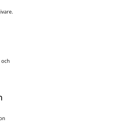
ivare.
 och
m
ion