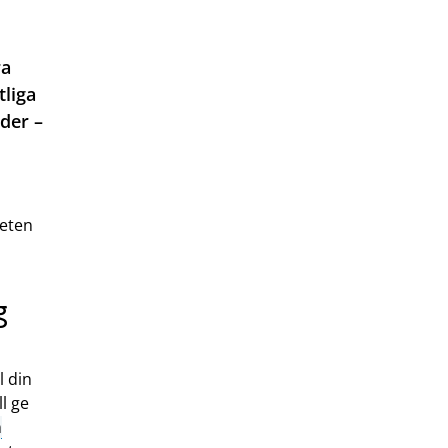
ra
tliga
der –
heten
g
l din
l ge
n