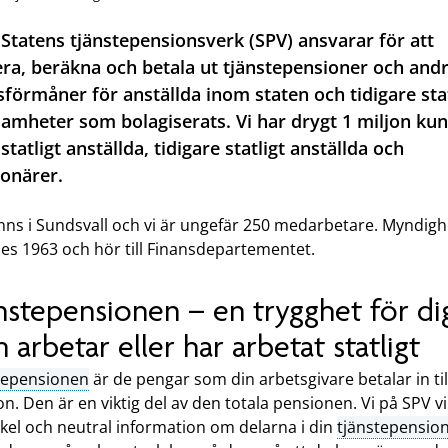
 Statens tjänstepensionsverk (SPV) ansvarar för att
ra, beräkna och betala ut tjänstepensioner och and
sförmåner för anställda inom staten och tidigare sta
amheter som bolagiserats. Vi har drygt 1 miljon kun
statligt anställda, tidigare statligt anställda och
onärer.
inns i Sundsvall och vi är ungefär 250 medarbetare. Myndig
des 1963 och hör till Finansdepartementet.
nstepensionen – en trygghet för di
 arbetar eller har arbetat statligt
tepensionen
är de pengar som din arbetsgivare betalar in til
n. Den är en viktig del av den totala pensionen. Vi på SPV vil
kel och neutral information om delarna i din
tjänstepensio