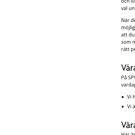
och v
val un
När de
möjli
att du
som mö
rätt p
Vår
På SPV
vardag
Vi 
Vi 
Vår
Här är