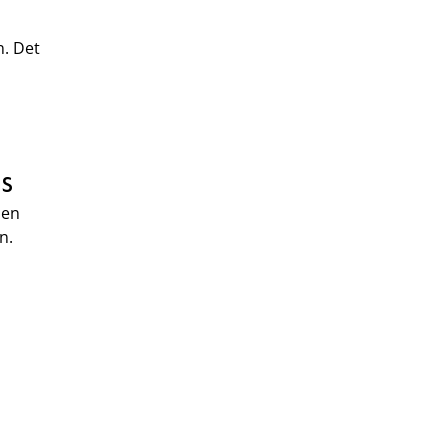
n. Det
s
 en
en.