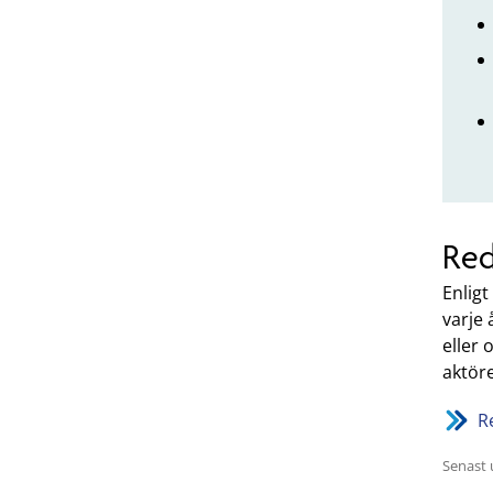
Red
Enligt
varje
eller 
aktör
R
Senast 