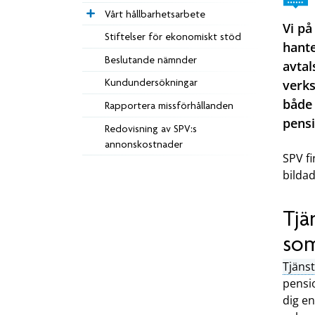
Vårt hållbarhetsarbete
Vi på
Stiftelser för ekonomiskt stöd
hante
Beslutande nämnder
avtal
Kundundersökningar
verks
både 
Rapportera missförhållanden
pensi
Redovisning av SPV:s
annonskostnader
SPV f
bilda
Tjä
som
Tjäns
pensio
dig en