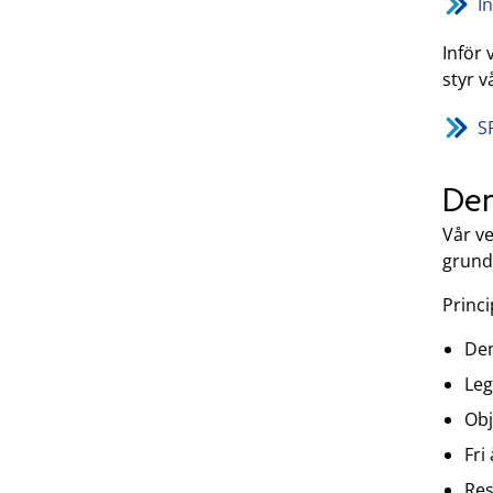
I
Inför 
styr 
S
Den
Vår v
grund
Princi
De
Leg
Obj
Fri
Re