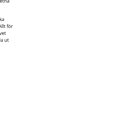
vetna
lka
llt för
vet
la ut