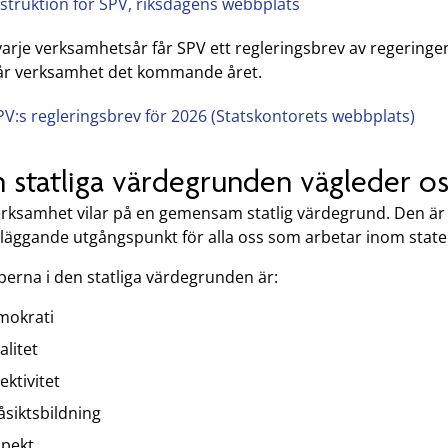
nstruktion för SPV, riksdagens webbplats
varje verksamhetsår får SPV ett regleringsbrev av regeringe
vår verksamhet det kommande året.
PV:s regleringsbrev för 2026 (Statskontorets webbplats)
 statliga värdegrunden vägleder os
erksamhet vilar på en gemensam statlig värdegrund. Den är
läggande utgångspunkt för alla oss som arbetar inom stat
perna i den statliga värdegrunden är:
mokrati
alitet
ektivitet
 åsiktsbildning
spekt