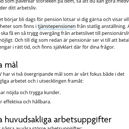
ad som påverkar storleken på dem, så att du kan göra med
der ditt arbetsliv.
t börjar bli dags för pension lotsar vi dig gärna och visar vi
gheter som finns i
tjänstepensionen
från statlig anställning. A
 ska få en så trygg övergång från arbetslivet till pensionärsli
jligt. Och till dig som redan är pensionär ser vi till att beta
engar i rätt tid, och finns självklart där för dina frågor.
a mål
 har vi två övergripande mål som är vårt fokus både i det
liga arbetet och i utvecklingen framåt:
har nöjda och trygga kunder.
är effektiva och hållbara.
a huvudsakliga arbetsuppgifter
 några av våra större arbetsuppgifter: