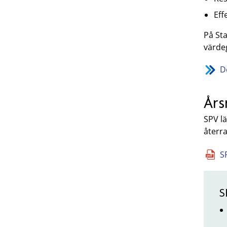
Eff
På St
värde
D
Års
SPV lä
återr
S
S