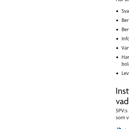
Sva
Ber
Ber
Inf
Var
Han
bol
Lev
Ins
vad
SPV:s
som vi