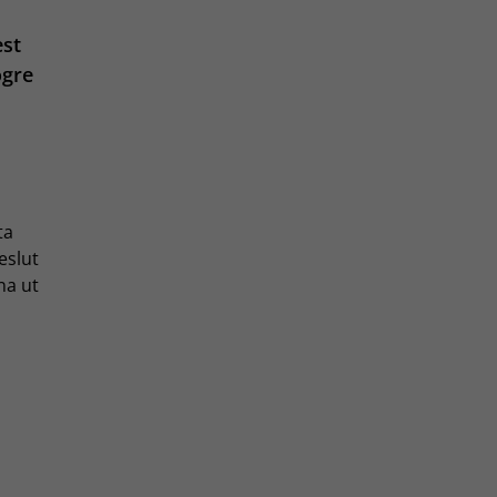
est
ögre
ta
beslut
na ut