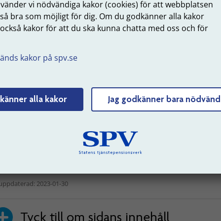
nvänder vi nödvändiga kakor (cookies) för att webbplatsen
lats.
 så bra som möjligt för dig. Om du godkänner alla kakor
nsök om jämkning på skatteverket.se
 också kakor för att du ska kunna chatta med oss och för
.
 sedan in beslutet från
Skatteverket
till oss, via mejl eller
änds kakor på spv.se
Postadress: SPV, 851 90, Sundsvall
icka ett mejl till oss
känner alla kakor
Jag godkänner bara nödvänd
tt för dig som bor utanför Sverige
 vill kan du ansöka om Särskild inkomstskatt för
andsbosatta (SINK-skatt). Det gör du hos
Skatteverket
.
katteverkets webbplats om SINK-skatt
uppdaterad: 2023-01-30
Tyck till om sidans innehåll