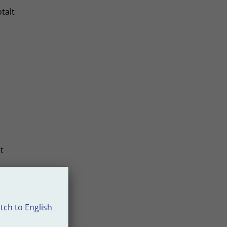
talt
t
tch to English
ts