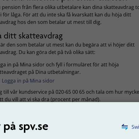
 pension från flera olika utbetalare kan dina skatteavdrag to
li för låga. För att du inte ska få kvarskatt kan du höja ditt
avdrag hos den som betalar ut mest till dig.
 ditt skatteavdrag
är den som betalar ut mest kan du begära att vi höjer ditt
avdrag. Du kan göra det på två olika sätt:
ga in på Mina sidor och fyll i formuläret för att höja
tteavdraget på Dina utbetalningar.
Logga in på Mina sidor
g till vår kundservice på 020-65 00 65 och tala om hur mycke
tt du vill att vi ska dra (procent per månad).
ka ditt skatteavdrag
 på spv.se
Swi
vill att vi drar mindre skatt ska du skicka in ett
beslut om
ning
till oss. Beslutet ansöker du enklast om på Skatteverke