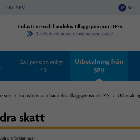
Om SPV
Sök
Industrins-och handelns tilläggspension ITP-S
Tillhör du ett annat tjänstepensionsavtal?
Utbetalning från
Gå i pension enligt
t
ITP-S
SPV
person
Industrins-och handelns tilläggspension ITP-S
Utbetalnin
dra skatt
Dölj ordförklaringar