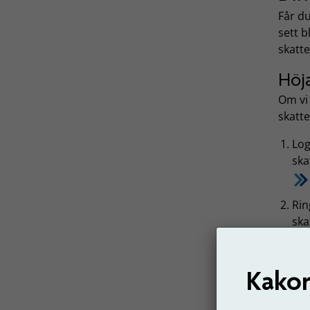
Får du
sett b
skatte
Höja
Om vi 
skatte
Log
ska
Rin
ska
Mins
Kakor
Om du 
jämk