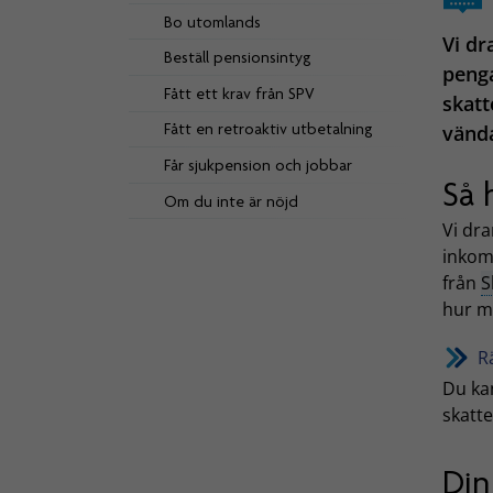
Bo utomlands
Vi dr
Beställ pensionsintyg
penga
Fått ett krav från SPV
skatt
Fått en retroaktiv utbetalning
vända
Får sjukpension och jobbar
Så 
Om du inte är nöjd
Vi dra
inkoms
från
S
hur m
R
Du ka
skatt
Din