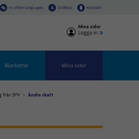
In other languages
Ordlista
Kontakt
Mina sidor
Logga in
Blanketter
Mina sidor
g från SPV
Ändra skatt