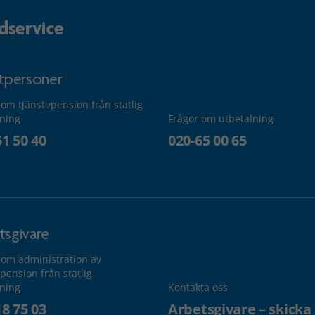
dservice
atpersoner
 om tjänstepension från statlig
lning
Frågor om utbetalning
51 50 40
020-65 00 65
tsgivare
 om administration av
pension från statlig
lning
Kontakta oss
18 75 03
Arbetsgivare – skicka