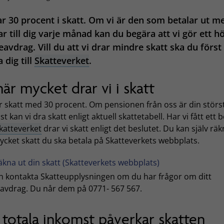
ar 30 procent i skatt. Om vi är den som betalar ut m
r till dig varje månad kan du begära att vi gör ett h
eavdrag. Vill du att vi drar mindre skatt ska du först
 dig till
Skatteverket
.
här mycket drar vi i skatt
r skatt med 30 procent. Om pensionen från oss är din störs
t kan vi dra skatt enligt aktuell skattetabell. Har vi fått ett 
katteverket
drar vi skatt enligt det beslutet. Du kan själv räk
ycket skatt du ska betala på Skatteverkets webbplats.
äkna ut din skatt (Skatteverkets webbplats)
n kontakta Skatteupplysningen om du har frågor om ditt
eavdrag. Du når dem på 0771- 567 567.
 totala inkomst påverkar skatten