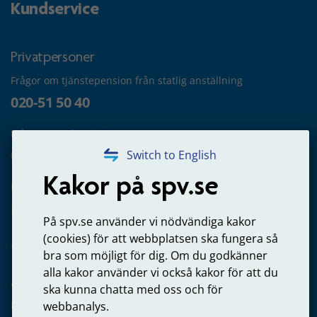
Kundservice
Privatpersoner
Frågor om tjänstepension från statlig anställning
020-51 50 40
Frågor om utbetalning
020-65 00 65
Switch to English
Kakor på spv.se
Kontakta oss
Privatperson – skicka mejl till oss
På spv.se använder vi nödvändiga kakor
(cookies) för att webbplatsen ska fungera så
bra som möjligt för dig. Om du godkänner
alla kakor använder vi också kakor för att du
Arbetsgivare
ska kunna chatta med oss och för
Frågor om administration av tjänstepension från statlig
webbanalys.