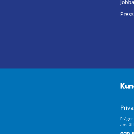
Jobba
Press
Kun
Priv
Frågor
anstäl
020-