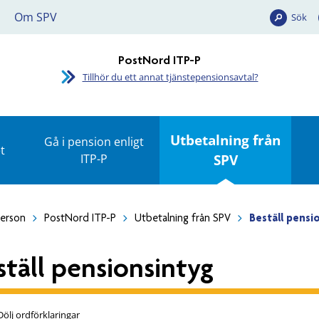
Om SPV
Sök
PostNord ITP-P
Tillhör du ett annat tjänstepensionsavtal?
Utbetalning från
Gå i pension enligt
t
ITP-P
SPV
person
PostNord ITP-P
Utbetalning från SPV
Beställ pensi
ställ pensionsintyg
Dölj ordförklaringar