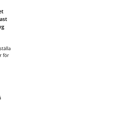
et
ast
yg
ställa
r för
å