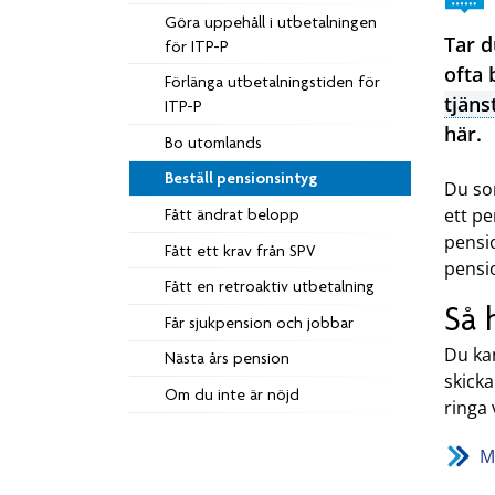
Göra uppehåll i utbetalningen
Tar 
för ITP-P
ofta 
Förlänga utbetalningstiden för
tjäns
ITP-P
här.
Bo utomlands
Beställ pensionsintyg
Du so
ett pe
Fått ändrat belopp
pensio
Fått ett krav från SPV
pensio
Fått en retroaktiv utbetalning
Så 
Får sjukpension och jobbar
Du kan
Nästa års pension
skicka
Om du inte är nöjd
ringa 
Me