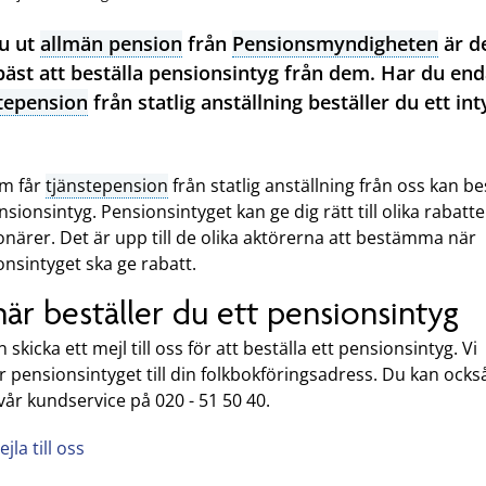
du ut
allmän pension
från
Pensionsmyndigheten
är d
bäst att beställa pensionsintyg från dem. Har du end
tepension
från statlig anställning beställer du ett int
m får
tjänstepension
från statlig anställning från oss kan be
nsionsintyg. Pensionsintyget kan ge dig rätt till olika rabatte
närer. Det är upp till de olika aktörerna att bestämma när
nsintyget ska ge rabatt.
här beställer du ett pensionsintyg
 skicka ett mejl till oss för att beställa ett pensionsintyg. Vi
r pensionsintyget till din folkbokföringsadress. Du kan ocks
vår kundservice på 020 - 51 50 40.
jla till oss