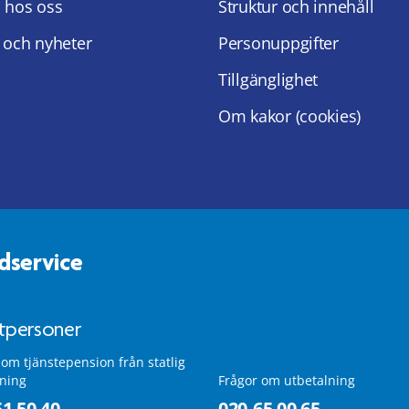
 hos oss
Struktur och innehåll
 och nyheter
Personuppgifter
Tillgänglighet
Om kakor (cookies)
dservice
atpersoner
 om tjänstepension från statlig
lning
Frågor om utbetalning
51 50 40
020-65 00 65