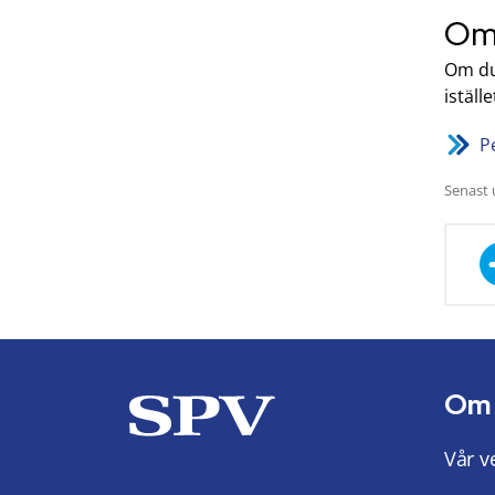
Om 
Om du
iställ
P
Senast 
Om
Vår v