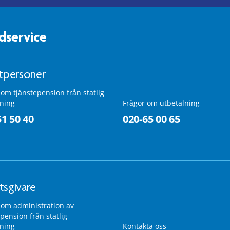
dservice
atpersoner
 om tjänstepension från statlig
lning
Frågor om utbetalning
51 50 40
020-65 00 65
tsgivare
 om administration av
pension från statlig
lning
Kontakta oss