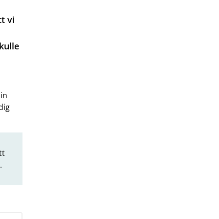
t vi
kulle
din
dig
tt
.