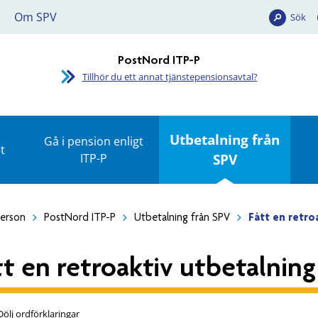
Om SPV
Sök
PostNord ITP-P
Tillhör du ett annat tjänstepensionsavtal?
Utbetalning från
Gå i pension enligt
t
ITP-P
SPV
person
PostNord ITP-P
Utbetalning från SPV
Fått en retro
tt en retroaktiv utbetalning
Dölj ordförklaringar