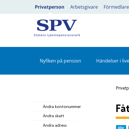
Privatperson
Arbetsgivare
Förmedlare
Nyfiken på pension
Händelser i live
Privat
Få
Ändra kontonummer
Ändra skatt
Ändra adress