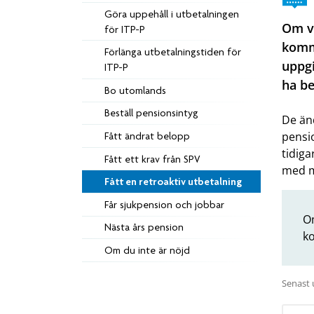
Göra uppehåll i utbetalningen
Om vi
för ITP-P
komme
Förlänga utbetalningstiden för
uppgi
ITP-P
ha be
Bo utomlands
Beställ pensionsintyg
De än
pensi
Fått ändrat belopp
tidiga
Fått ett krav från SPV
med m
Fått en retroaktiv utbetalning
Får sjukpension och jobbar
O
Nästa års pension
ko
Om du inte är nöjd
Senast 