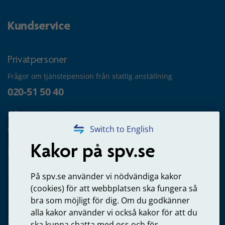
Kundservice
Privatpersoner
Frågor om tjänstepension från statlig anställning
020-51 50 40
Frågor om utbetalning
020-65 00 65
Switch to English
Kakor på spv.se
Kontakta oss
Privatperson – skicka mejl till oss
På spv.se använder vi nödvändiga kakor
(cookies) för att webbplatsen ska fungera så
bra som möjligt för dig. Om du godkänner
alla kakor använder vi också kakor för att du
Arbetsgivare
ska kunna chatta med oss och för