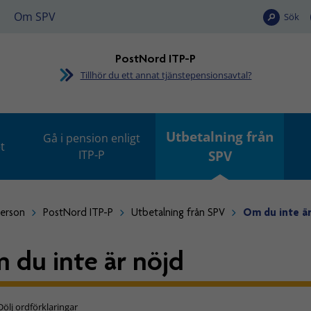
Om SPV
Sök
PostNord ITP-P
Tillhör du ett annat tjänstepensionsavtal?
Utbetalning från
Gå i pension enligt
t
ITP-P
SPV
person
PostNord ITP-P
Utbetalning från SPV
Om du inte är
 du inte är nöjd
Dölj ordförklaringar