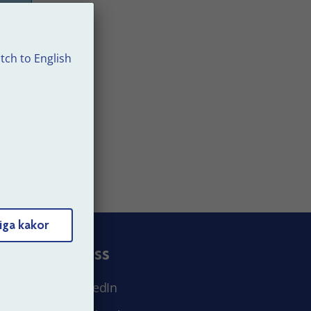
tch to English
 40
iga kakor
Följ oss
LinkedIn