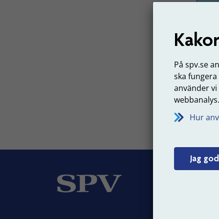
Kakor
Har
Om du
På spv.se a
eller
k
ska fungera
Senast 
använder vi
webbanalys
Hur anv
Jag god
Om
Vår v