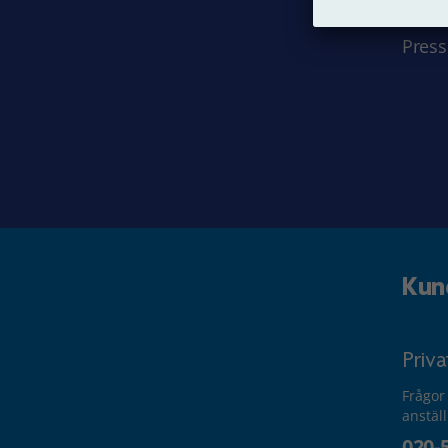
Jobba
Press
Kun
Priv
Frågor
anstäl
020-