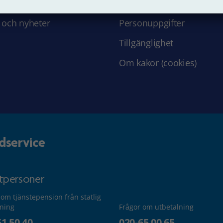
 hos oss
Struktur och innehåll
 och nyheter
Personuppgifter
Tillgänglighet
Om kakor (cookies)
dservice
atpersoner
 om tjänstepension från statlig
lning
Frågor om utbetalning
51 50 40
020-65 00 65