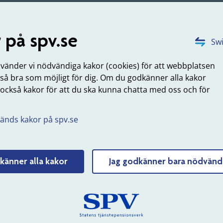
 på spv.se
 du frågor?
Swi
 har frågor är du välkommen att kontakta oss på 020-51 50
nvänder vi nödvändiga kakor (cookies) för att webbplatsen
undservice@spv.se
 så bra som möjligt för dig. Om du godkänner alla kakor
uppdaterad: 2022-10-12
 också kakor för att du ska kunna chatta med oss och för
.
Tyck till om sidans innehåll
änds kakor på spv.se
känner alla kakor
Jag godkänner bara nödvänd
 SPV
Om webbplatsen
erksamhet
Webbkarta