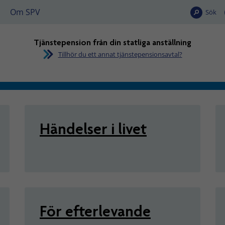
Om SPV
Sök
Tjänstepension från din statliga anställning
Tillhör du ett annat tjänstepensionsavtal?
n från din statliga anställn
Händelser i livet
För efterlevande