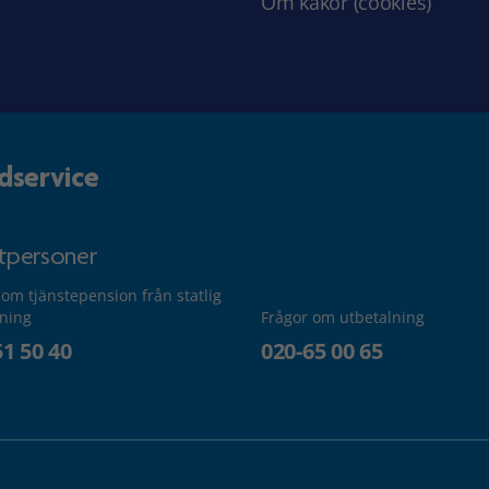
Om kakor (cookies)
dservice
atpersoner
 om tjänstepension från statlig
lning
Frågor om utbetalning
51 50 40
020-65 00 65