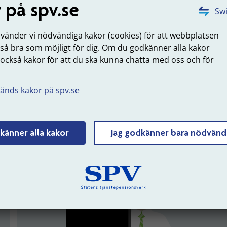
 på spv.se
Swi
nvänder vi nödvändiga kakor (cookies) för att webbplatsen
jänat in till din
Ansök om förmånsbestämd
Se dina u
 så bra som möjligt för dig. Om du godkänner alla kakor
a del
ålderspension
 också kakor för att du ska kunna chatta med oss och för
.
Logga in
änds kakor på spv.se
känner alla kakor
Jag godkänner bara nödvänd