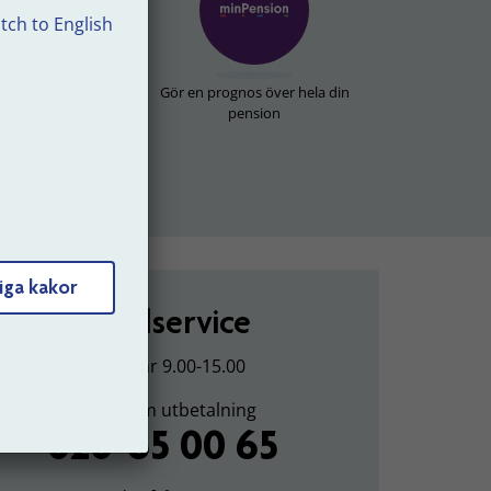
tch to English
tbetalningar
Gör en prognos över hela din
pension
iga kakor
Kundservice
Vardagar 9.00-15.00
Frågor om utbetalning
020-65 00 65