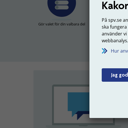
Kakor
På spv.se a
Gör valet för din valbara del
Flytta pengar du t
ska fungera
valbar
använder vi
webbanalys
Hur anv
Jag god