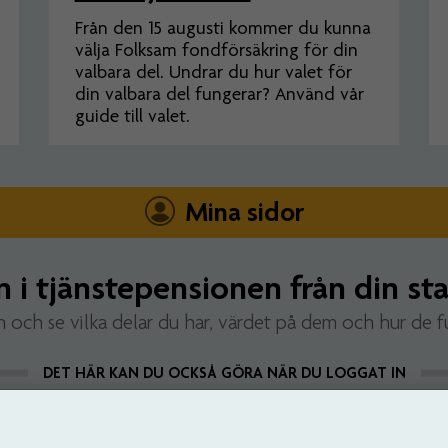
Från den 15 augusti kommer du kunna
välja Folksam fondförsäkring för din
valbara del. Undrar du hur valet för
din valbara del fungerar? Använd vår
guide till valet.
Mina sidor
n i tjänstepensionen från din sta
n och se vilka delar du har, värdet på dem och hur de f
DET HÄR KAN DU OCKSÅ GÖRA NÄR DU LOGGAT IN