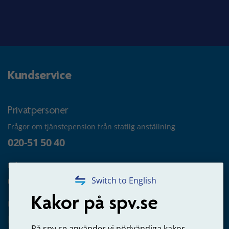
Kundservice
Privatpersoner
Frågor om tjänstepension från statlig anställning
020-51 50 40
Frågor om utbetalning
020-65 00 65
Switch to English
Kakor på spv.se
Kontakta oss
Privatperson – skicka mejl till oss
På spv.se använder vi nödvändiga kakor