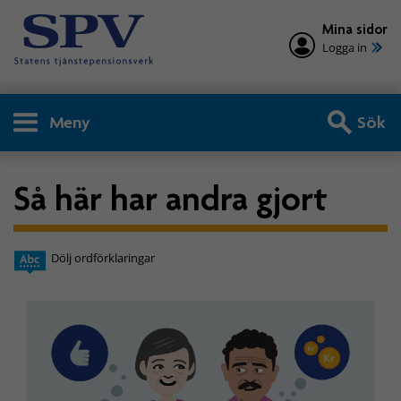
Mina sidor
Logga in
Meny
Sök
Så här har andra gjort
Dölj ordförklaringar