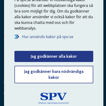
(cookies) för att webbplatsen ska fungera så
bra som möjligt för dig. Om du godkänner
alla kakor använder vi också kakor för att du
Arbetsgivare
ska kunna chatta med oss och för
Frågor om administration av tjänstepension från statlig
webbanalys.
anställning
Hur används kakor på spv.se
060-18 75 03
Kontakta oss
Jag godkänner alla kakor
Arbetsgivare – skicka mejl till oss
Jag godkänner bara nödvändiga
kakor
Hitta svaret på din fråga
Andra sätt att kontakta oss