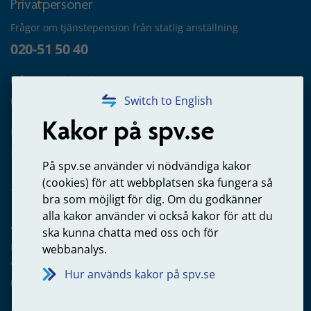
Privatpersoner
Frågor om tjänstepension från statlig anställning
020-51 50 40
Frågor om utbetalning
020-65 00 65
Switch to English
Kakor på spv.se
Kontakta oss
Privatperson – skicka mejl till oss
På spv.se använder vi nödvändiga kakor
(cookies) för att webbplatsen ska fungera så
bra som möjligt för dig. Om du godkänner
alla kakor använder vi också kakor för att du
Arbetsgivare
ska kunna chatta med oss och för
Frågor om administration av tjänstepension från statlig
webbanalys.
anställning
Hur används kakor på spv.se
060-18 75 03