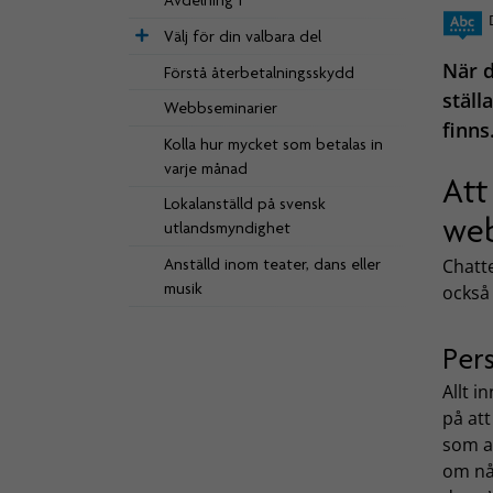
Avdelning 1
Välj för din valbara del
När d
Förstå återbetalningsskydd
ställ
Webbseminarier
finns
Kolla hur mycket som betalas in
varje månad
Att
Lokalanställd på svensk
web
utlandsmyndighet
Anställd inom teater, dans eller
Chatt
musik
också 
Pers
Allt i
på att
som a
om någ