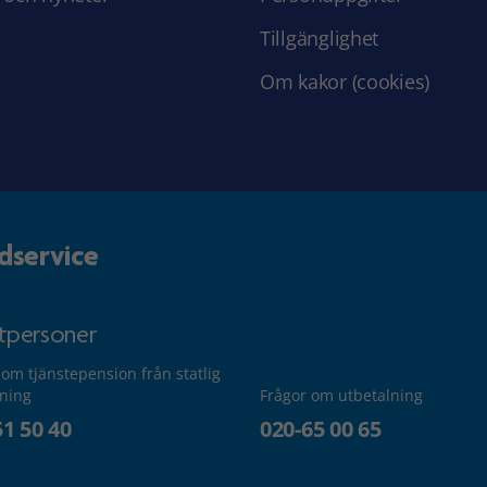
Tillgänglighet
Om kakor (cookies)
dservice
atpersoner
 om tjänstepension från statlig
lning
Frågor om utbetalning
51 50 40
020-65 00 65