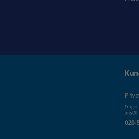
Kun
Priv
Frågor
anstäl
020-