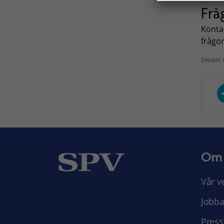
Frå
Kontak
frågor
Senast 
Om
Vår v
Jobba
Press