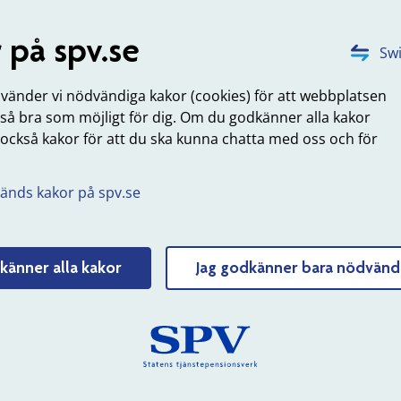
 större webbseminarier med många deltagare. Vid mindre
bseminarier, som kan liknas med ett webbmöte, där vi är f
 på spv.se
Swi
tagare kan vi diskutera enskilda ärenden.
nvänder vi nödvändiga kakor (cookies) för att webbplatsen
är accepterar vi inte:
 så bra som möjligt för dig. Om du godkänner alla kakor
 också kakor för att du ska kunna chatta med oss och för
mentarer om etnisk tillhörighet, kön, sexuell läggning, poli
.
er religiös tillhörighet om de saknar relevans i sammanhange
istiska, främlingsfientliga eller sexistiska yttranden eller bu
änds kakor på spv.se
mersiella budskap eller marknadsföring, erbjudanden om
gar eller gåvor.
känner alla kakor
Jag godkänner bara nödvänd
hovsrättsligt skyddat material som du själv inte har skapat 
 rättigheterna till.
maningar till brott eller agerande som strider mot svensk l
, trakasserier och skvaller.
 du utger dig för att vara någon annan existerande person.