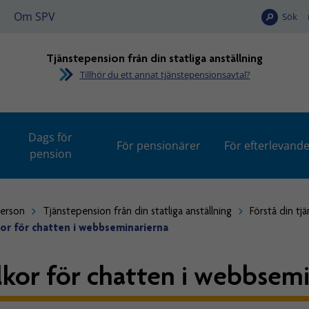
Om SPV
Sök
Tjänstepension från din statliga anställning
Tillhör du ett annat tjänstepensionsavtal?
Dags för
För pensionärer
För efterlevand
pension
person
Tjänstepension från din statliga anställning
Förstå din tj
lkor för chatten i webbseminarierna
llkor för chatten i webbsem