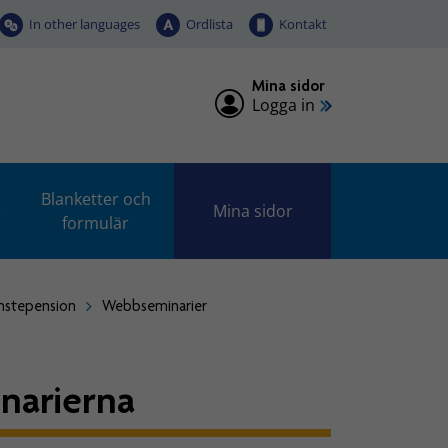
In other languages
Ordlista
Kontakt
Mina sidor
Logga in
Blanketter och
e
Mina sidor
formulär
änstepension
Webbseminarier
inarierna