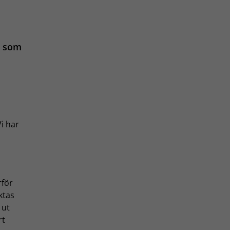
en som
i har
rför
ktas
 ut
rt