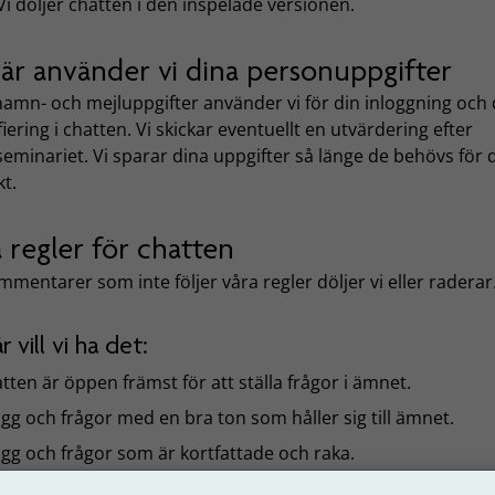
i döljer chatten i den inspelade versionen.
här använder vi dina personuppgifter
namn- och mejluppgifter använder vi för din inloggning och 
fiering i chatten. Vi skickar eventuellt en utvärdering efter
eminariet. Vi sparar dina uppgifter så länge de behövs för
t.
 regler för chatten
mentarer som inte följer våra regler döljer vi eller raderar
r vill vi ha det:
tten är öppen främst för att ställa frågor i ämnet.
ägg och frågor med en bra ton som håller sig till ämnet.
ägg och frågor som är kortfattade och raka.
a inlägg med uppgifter som kan knytas till en enskild person