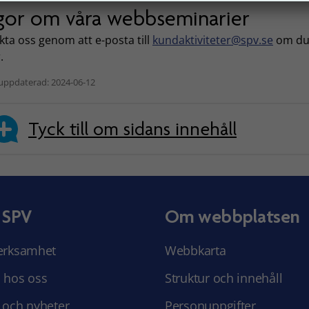
gor om våra webbseminarier
ta oss genom att e-posta till
kundaktiviteter@spv.se
om du
.
uppdaterad: 2024-06-12
Tyck till om sidans innehåll
 SPV
Om webbplatsen
erksamhet
Webbkarta
 hos oss
Struktur och innehåll
 och nyheter
Personuppgifter