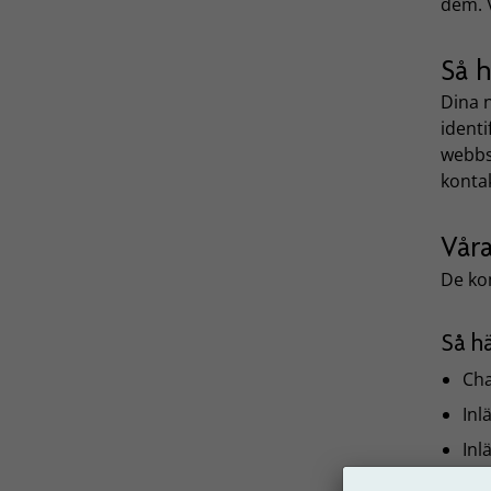
dem. V
Så 
Dina 
identi
webbs
kontak
Våra
De kom
Så hä
Cha
Inl
Inl
Ing