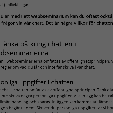
Dölj ordförklaringar
u är med i ett webbseminarium kan du oftast också
a frågor via vår chatt. Det är några villkor för chatt
.
 tänka på kring chatten i
bseminarierna
en i webbseminarierna omfattas av offentlighetsprincipen. V
regler om vad du får och inte får skriva i vår chatt.
onliga uppgifter i chatten
nnehåll i chatten omfattas av offentlighetsprincipen. Tänk dä
 inte skriva några personliga uppgifter. Alla inlägg kan betra
llmän handling och sparas. Inläggen kan komma att lämnas
on begär ut dem. Skriver du personliga uppgifter tar vi bo