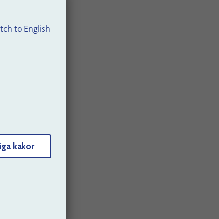
å
tch to English
tisk
t.
dskap.
iga kakor
eller
ag.