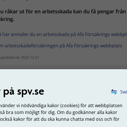
 råkar ut för en arbetsskada kan du få pengar från
kring.
å här anmäler du en arbetsskada på Afa Försäkrings webbpl
m arbetsskadeförsäkringen på Afa Försäkrings webbplats
uppdaterad: 2022-12-21
Tyck till om sidans innehåll
 på spv.se
Swi
nvänder vi nödvändiga kakor (cookies) för att webbplatsen
 SPV
Om webbplatsen
 så bra som möjligt för dig. Om du godkänner alla kakor
 också kakor för att du ska kunna chatta med oss och för
.
erksamhet
Webbkarta