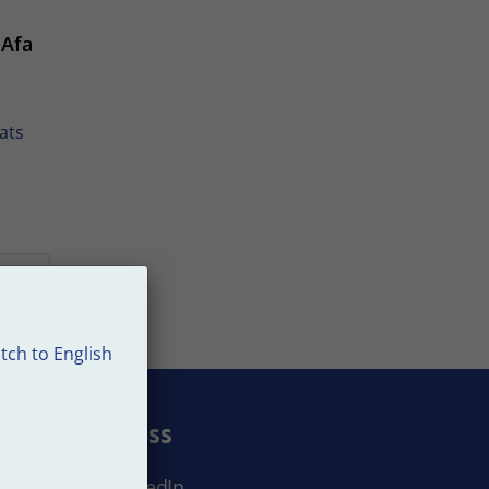
 Afa
ats
tch to English
Följ oss
LinkedIn