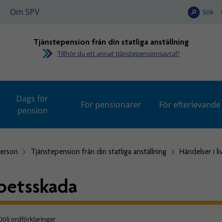
Om SPV
Sök
Tjänstepension från din statliga anställning
Tillhör du ett annat tjänstepensionsavtal?
Dags för
För pensionärer
För efterlevande
pension
person
Tjänstepension från din statliga anställning
Händelser i li
betsskada
Dölj ordförklaringar